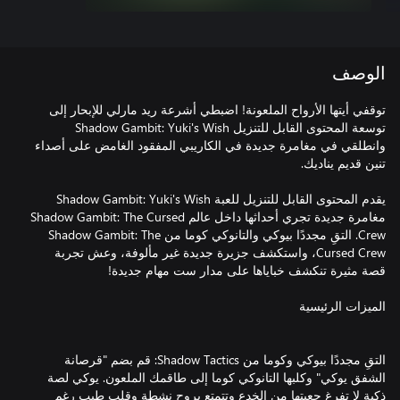
الوصف
توقفي أيتها الأرواح الملعونة! اضبطي أشرعة ريد مارلي للإبحار إلى
توسعة المحتوى القابل للتنزيل Shadow Gambit: Yuki's Wish
وانطلقي في مغامرة جديدة في الكاريبي المفقود الغامض على أصداء
يقدم المحتوى القابل للتنزيل للعبة Shadow Gambit: Yuki's Wish
مغامرة جديدة تجري أحداثها داخل عالم Shadow Gambit: The Cursed
Crew. التقِ مجددًا بيوكي والتانوكي كوما من Shadow Gambit: The
Cursed Crew، واستكشف جزيرة جديدة غير مألوفة، وعش تجربة
التقِ مجددًا بيوكي وكوما من Shadow Tactics: قم بضم "قرصانة
الشفق يوكي" وكلبها التانوكي كوما إلى طاقمك الملعون. يوكي لصة
ذكية لا تفرغ جعبتها من الخدع وتتمتع بروح نشطة وقلب طيب رغم