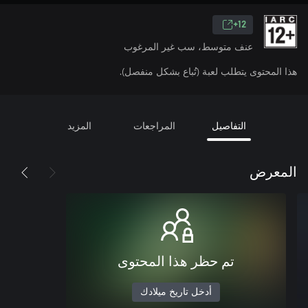
12+
عنف متوسط، سب غير المرغوب
هذا المحتوى يتطلب لعبة (تُباع بشكل منفصل).
التفاصيل
المراجعات
المزيد
المعرض
تم حظر هذا المحتوى
أدخل تاريخ ميلادك