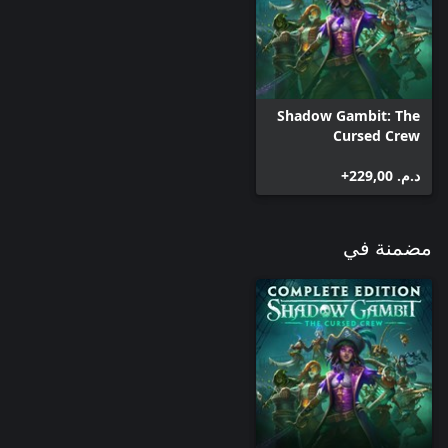
للتنزيل الجديدتان بسلاسة في اللعبة الرئيسية. بمجرد إطلاق المحتوى
القابل للتنزيل، يمكنك لعب Shadow Gambit: Yuki's Wish وتجنيد
"قرصانة الشفق يوكي" ضمن طاقم القراصنة الملاعين الخاص بك بعد
إكمال مهمة اللعبة الرئيسية "ثمار كدها" على جزيرة خليج كرمة الرعب
التي يمكن لعبها بعد إحياء الشخصيات الثلاثة الأولى. يمكنك حينئذ بدء
قصة يوكي في أي وقت، وكذلك اصطحابها في أي مهمة رئيسية تقريبا.
Shadow Gambit: The
Cursed Crew
د.م.‏ 229,00+
مضمنة في