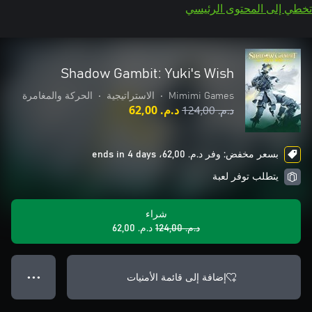
تخطي إلى المحتوى الرئيسي
Shadow Gambit: Yuki's Wish
Mimimi Games
•
الاستراتيجية
•
الحركة والمغامرة
د.م.‏ 124,00
د.م.‏ 62,00
بسعر مخفض: وفر د.م.‏ 62,00، ends in 4 days
يتطلب توفر لعبة
شراء
د.م.‏ 124,00
د.م.‏ 62,00
إضافة إلى قائمة الأمنيات
● ● ●