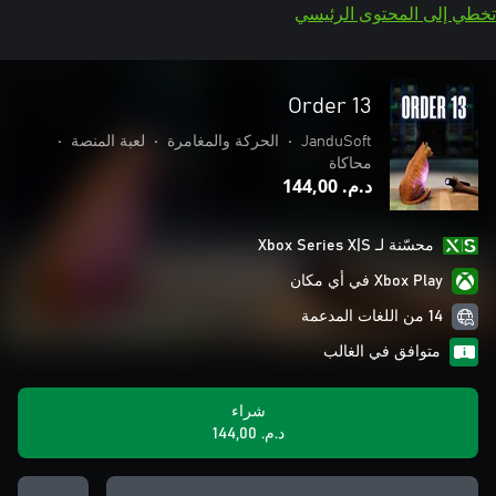
تخطي إلى المحتوى الرئيسي
Order 13
JanduSoft
•
الحركة والمغامرة
•
لعبة المنصة
•
محاكاة
د.م.‏ 144,00
محسّنة لـ Xbox Series X|S
Xbox Play في أي مكان
14 من اللغات المدعمة
متوافق في الغالب
شراء
د.م.‏ 144,00