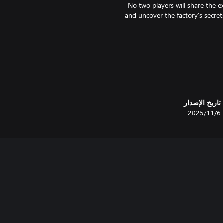
No two players will share the e
and uncover the factory’s secr
تاريخ الإصدار
6‏/11‏/2025