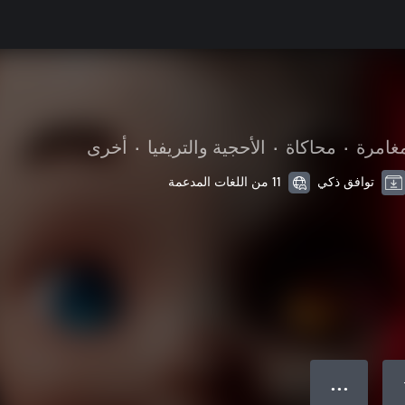
مغامرة
•
محاكاة
•
الأحجية والتريفيا
•
أخرى
توافق ذكي
11 من اللغات المدعمة
● ● ●