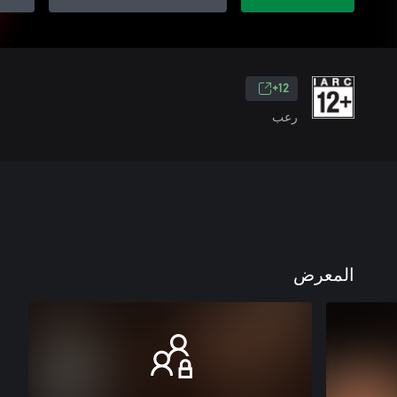
12+
رعب
المعرض