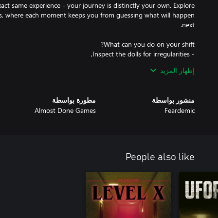
xact same experience - your journey is distinctly your own. Explore
ets, where each moment keeps you from guessing what will happen
إظهار المزيد
منشور بواسطة
مطورة بواسطة
- Try not to lose your sanity… and your life.
Almost Done Games
Feardemic
People also like