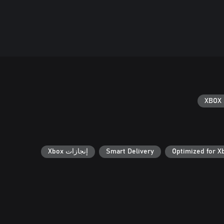
XBOX 
Optimized for X
Smart Delivery
إنجازات Xbox