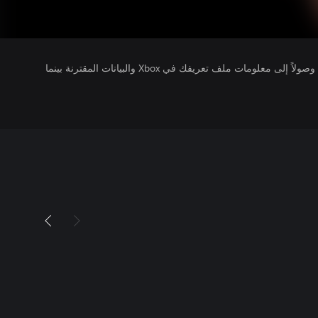
يتلقى ناشرو الألعاب التي تقوم بتشغيلها وصولاً إلى معلومات ملف تعريفك في Xbox والبيانات المقترنة بينما