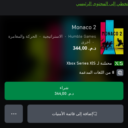
تخطي إلى المحتوى الرئيسي
Monaco 2
Humble Games
•
الاستراتيجية
•
الحركة والمغامرة
•
أخرى
د.م.‏ 344,00
محسّنة لـ Xbox Series X|S
8 من اللغات المدعمة
شراء
د.م.‏ 344,00
إضافة إلى قائمة الأمنيات
● ● ●