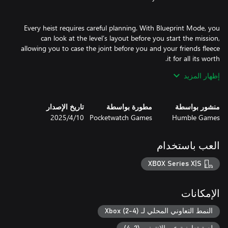
Every heist requires careful planning. With Blueprint Mode, you
can look at the level’s layout before you start the mission,
allowing you to case the joint before you and your friends fleece
إظهار المزيد
They say there’s no honor among thieves, but they’ve never met
your crew! Team up with up to three other players in local or
منشور بواسطة
مطورة بواسطة
تاريخ الإصدار
online multiplayer and plan your heist. However, nothing ever
Humble Games
Pocketwatch Games
10‏/4‏/2025
goes exactly according to plan in Monaco, so you’ll need to work
together and improvise if you want to get away with your haul of
العب باستخدام
XBOX Series X|S
Monaco 2 offers a new level of immersion with an updated 3D
art style and a procedurally generated level design system.
Complete the structured campaign or test your skills against the
الإمكانات
hundreds of seeded levels, proving once and for all that you and
your friends are the ultimate thieves!
النمط التعاوني المحلي لـ Xbox (2-4)