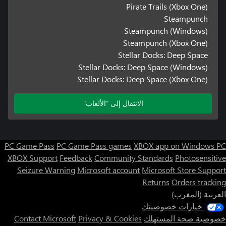
Pirate Trails (Xbox One)
Steampunch
Steampunch (Windows)
Steampunch (Xbox One)
Stellar Docks: Deep Space
Stellar Docks: Deep Space (Windows)
Stellar Docks: Deep Space (Xbox One)
الانتقال إلى "الألعاب"
PC Game Pass
PC Game Pass games
XBOX app on Windows PC
XBOX Support
Feedback
Community Standards
Photosensitive
Seizure Warning
Microsoft account
Microsoft Store Support
Returns
Orders tracking
العربية (المغرب)
خيارات خصوصيتك
خصوصية صحة المستهلك
Privacy & Cookies
Contact Microsoft