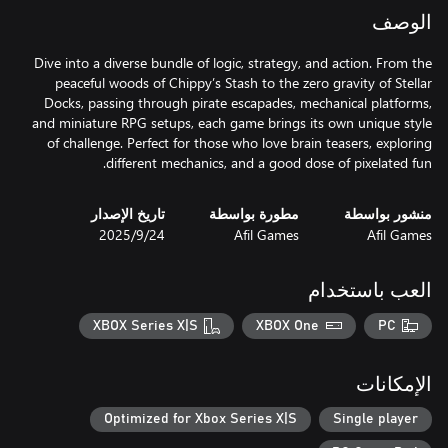
الوصف
Dive into a diverse bundle of logic, strategy, and action. From the
peaceful woods of Chippy’s Stash to the zero gravity of Stellar
Docks, passing through pirate escapades, mechanical platforms,
and miniature RPG setups, each game brings its own unique style
of challenge. Perfect for those who love brain teasers, exploring
different mechanics, and a good dose of pixelated fun.
منشور بواسطة
مطورة بواسطة
تاريخ الإصدار
Afil Games
Afil Games
24‏/9‏/2025
العب باستخدام
XBOX Series X|S
XBOX One
PC
الإمكانات
Optimized for Xbox Series X|S
Single player