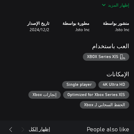
إظهار المزيد
- Podcast Pickups: Grab Collectable audio clips from "The
Grindset", a self help podcast voiced by all of your favorite
streamers - Atrioc, Ludwig, DougDoug, PointCrow, Squeex and
منشور بواسطة
مطورة بواسطة
تاريخ الإصدار
Isto Inc.
Isto Inc.
2‏/12‏/2024
- Speedrun Support: A built in speedrun timer so you don't have
- A "Give Up" Button: Unlike your real 9-5 job, you get a "give
العب باستخدام
XBOX Series X|S
Just remember that everyone struggles to climb the corporate
الإمكانات
Good luck!
Single player
4K Ultra HD
Optimized for Xbox Series X|S
إنجازات Xbox
الحفظ السحابي لـ Xbox
إظهار الكل
People also like