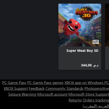
Super Meat Boy 3D
د.م.‏ 344,00
PC Game Pass
PC Game Pass games
XBOX app on Windows PC
XBOX Support
Feedback
Community Standards
Photosensitive
Seizure Warning
Microsoft account
Microsoft Store Support
Returns
Orders tracking
العربية (المغرب)