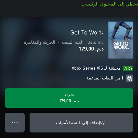
تخطي إلى المحتوى الرئيسي
Get To Work
Isto Inc.
•
لعبة المنصة
•
الحركة والمغامرة
د.م.‏ 179,00
محسّنة لـ Xbox Series X|S
1 من اللغات المدعمة
شراء
د.م.‏ 179,00
إضافة إلى قائمة الأمنيات
● ● ●