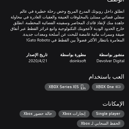
انطلق داخل روبوتك المدرع المريح وخض رحلة خطيرة في عالم
سفلي فضائي ممتلئ بالمخلوقات العنيفة والعقبات الغادرة في محاولة
جاهدة منك لإنقاذ قائدك المحاصر وسفينته الفضائية المحطمة. انطلق
خارج الحدود الودية لأعجوبتك التكنولوجية واتبع غرائز القطط عبر أنفاق
ضيقة وممرات مائية غامضة للبحث عن أسلحة ومعدات جديدة.
المغامرة بانتظار الأكثر فضولاً بين القطط في Gato Roboto!
منشور بواسطة
مطورة بواسطة
تاريخ الإصدار
Devolver Digital
doinksoft
21‏/4‏/2020
العب باستخدام
XBOX Series X|S
XBOX One
الإمكانات
Single player
إنجازات Xbox
حالة حضور Xbox
الحفظ السحابي لـ Xbox