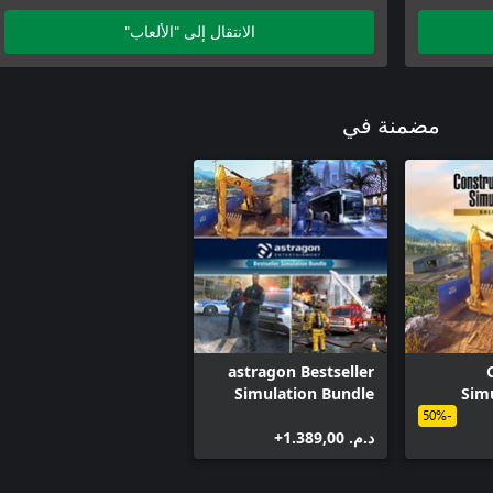
الانتقال إلى "الألعاب"
مضمنة في
astragon Bestseller
Simulation Bundle
Simu
-50%
د.م.‏ 1.389,00+