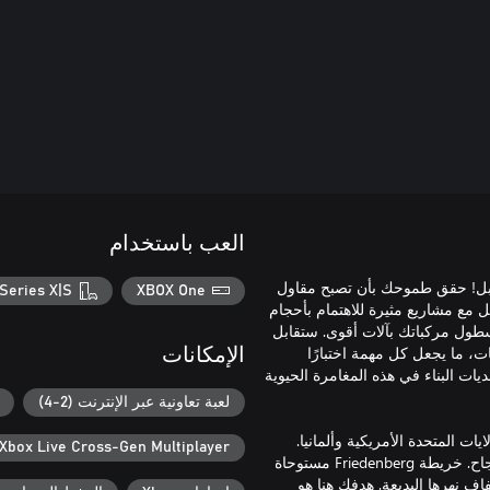
العب باستخدام
ر إبهارًا عن ذي قبل! حقق طموحك بأن تصبح مقاول
Series X|S
XBOX One
بر تأسيس أعمالك من الصفر بمساعدة مرشدك Hape. تعامل مع مشاريع مثيرة للاهتمام بأحجام
طول مركباتك بآلات أقوى. ستقابل
ت، ما يجعل كل مهمة اختبارًا
الإمكانات
ت البناء في هذه المغامرة الحيوية
لعبة تعاونية عبر الإنترنت (2-4)
ات المتحدة الأمريكية وألمانيا.
Xbox Live Cross-Gen Multiplayer
تحمل كل خريطة منهما حملتها الخاصة ما يساعدك على ارتقاء سلم النجاح. خريطة Friedenberg مستوحاة
اف نهرها البديعة. هدفك هنا هو