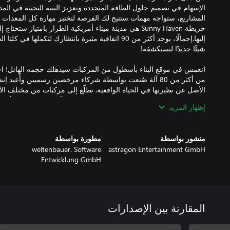
الإسهام في تصميم حلول الطاقة المتجددة وتعزيز البنية التحتية في المد
المشاريع، ستواجه مهمات ستتيح لك الفرصة لتختبر مهارة كل المعدات ال
خريطة Sunny Haven هي مدينة ميناء أمريكية الطراز بامتياز س
إليها.إجمالًا، يوجد أكثر من 90 اتفاقية مثيرة بانتظارك لتكمل
انغمس في موقع البناء بأسطول من المركبات سيذهلك حجمه الهائل! اخ
من أكثر من 80 آلة صُنعت بواسطة شركاء مرخصين رسميين وأُعيد
الأصل عن نظيرتها في الحياة الواقعية. تطلّع إلى مركبات من مختلف الأل
من السلسلة بالإضافة إلى المركبات المُضافة حديثًا إلى اللعبة - والأمر س
إظهار المزيد
منشور بواسطة
مطورة بواسطة
weltenbauer. Software
astragon Entertainment GmbH
Entwicklung GmbH
تصحيح فحسب، بل تتضمن أيضًا محتوى مجانيًا إضافيًا. هكذا أُضيف العديد
للإصلاح والتزود بالوقود. تضمنت التحديثات أيضًا أدوات وميزات جديدة 
المقارنة بين الإصدارات
EW100 وWacker Neuson ET145 الاختيار من بين مجمو