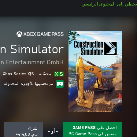
تخطي إلى المحتوى الرئيسي
n Simulator
on Entertainment GmbH
محسّنة لـ Xbox Series X|S
تم تحسينها للأجهزة المحمولة
احصل على GAME PASS
شراء
- أو -
مضمن في PC Game Pass
د.م.‏ 414,00+