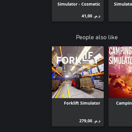
Simulator - Cosmetic
Simulato
Pack #1
د.م.‏ 41,00
People also like
Forklift Simulator
Camping
د.م.‏ 279,00