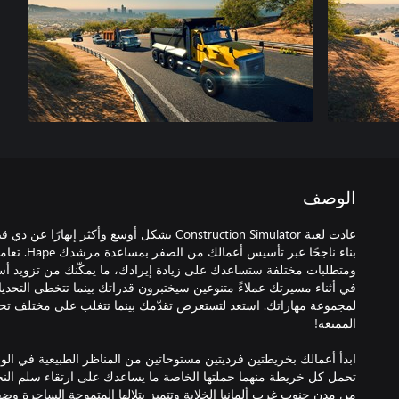
الوصف
عادت لعبة Construction Simulator بشكل أوسع وأكث
بناء ناجحًا ع
ومتطلبات مختلفة ستساعدك على زيادة إيرادك، ما يمكّنك من تزويد أس
في أثناء مسيرتك عملاءً متنوعين سيختبرون قدراتك بينما تتخطى التحديا
لمجموعة مهاراتك. استعد لتستعرض تقدّمك بينما تتغلب على مختلف تحديا
ابدأ أعمالك بخريطتين فرديتين مستوحاتين من المناظر الطبيعية في الولاي
من مدن جنوب غرب ألمانيا الخلابة وتتميز بتلالها المتموجة الساحرة وضف