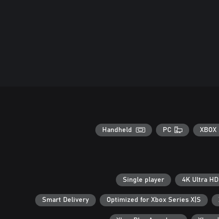
Handheld
PC
XBOX 
Single player
4K Ultra HD
Smart Delivery
Optimized for Xbox Series X|S