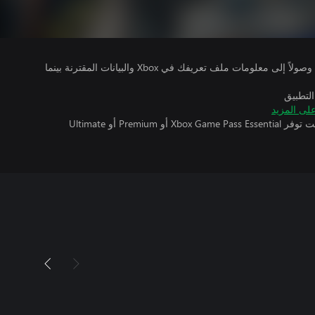
يتلقى ناشرو الألعاب التي تقوم بتشغيلها وصولاً إلى معلومات ملف تعريفك في Xbox والبيانات المقترنة بينما
التطبيق
لى المزيد
تتطلب اللعبة متعددة اللاعبين عبر الإنترنت توفر Xbox Game Pass Essential أو Premium أو Ultimate