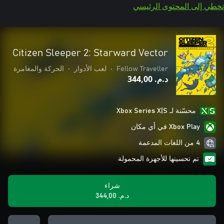
تخطي إلى المحتوى الرئيسي
Citizen Sleeper 2: Starward Vector
Fellow Traveller
•
لعب الأدوار
•
الحركة والمغامرة
د.م.‏ 344,00
محسّنة لـ Xbox Series X|S
Xbox Play في أي مكان
4 من اللغات المدعمة
تم تحسينها للأجهزة المحمولة
شراء
د.م.‏ 344,00