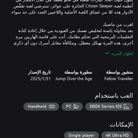
أنظمة لعبة Citizen Sleeper الحائزة على جوائز، سترضي لعبة تقمُّص
بعد محاولة يائسة لتخليص نفسك من العبودية من خلال إعادة كتابة
التعليمات البرمجية التي تحكم نظامك، أنت على قائمة الهاربين مرة
أخرى، هذه المرة بهيكل معطل، ومكافأة مقابل أسرك دون أي ذكرى
إظهار المزيد
يعود نظام النرد المتطور من لعبة Citizen Sleeper، معدَّلًا في الجزء
منشور بواسطة
مطورة بواسطة
تاريخ الإصدار
الثاني من اللعبة. تحكَّم في مستوى إجهادك أو اجعل نردك يتلقّى
Fellow Traveller
Jump Over the Age
31‏/1‏/2025
الضرر. تعامل مع الأخطاء عند ظهورها في نظامك. ادفع نفسك نحو
العب باستخدام
تتمتع كل فئة من فئات الشخصيات الآن بقدرة "دفع" فريدة من نوعها
Handheld
PC
XBOX Series X|S
يمكن أن تساعدك على تحويل مسار مهمة صعبة أو إرسالك إلى
مغامرة خطيرة اعتمادًا على طريقة ووقت استخدامها. أعِد رمي النرد
الإمكانات
Single player
4K Ultra HD