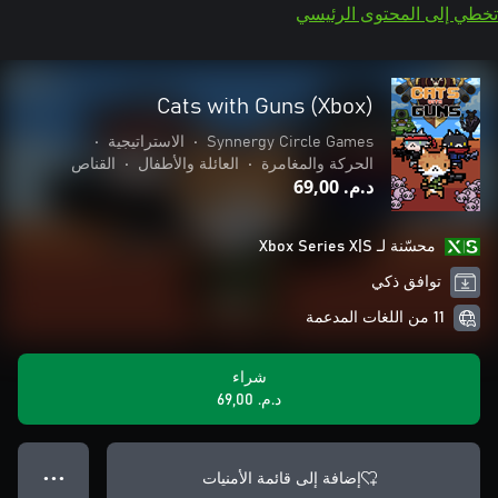
تخطي إلى المحتوى الرئيسي
Cats with Guns (Xbox)
Synnergy Circle Games
•
الاستراتيجية
•
الحركة والمغامرة
•
العائلة والأطفال
•
القناص
د.م.‏ 69,00
محسّنة لـ Xbox Series X|S
توافق ذكي
11 من اللغات المدعمة
شراء
د.م.‏ 69,00
إضافة إلى قائمة الأمنيات
● ● ●