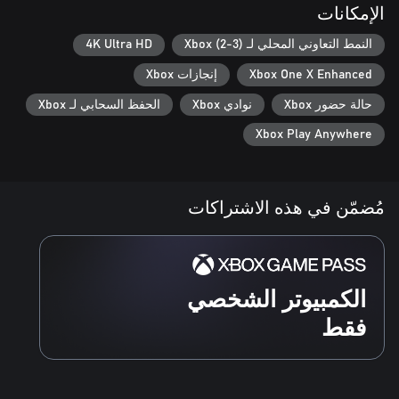
الإمكانات
“It's more than a retro throwback, it's a crazy new beat 'em up” -
- Cubed3
النمط التعاوني المحلي لـ Xbox (2-3)
4K Ultra HD
Xbox One X Enhanced
إنجازات Xbox
حالة حضور Xbox
نوادي Xbox
الحفظ السحابي لـ Xbox
Xbox Play Anywhere
مُضمّن في هذه الاشتراكات
الكمبيوتر الشخصي
فقط