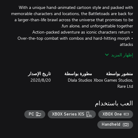
With a unique hand-animated cartoon style and packed with
memorable characters and locations, the Battletoads are back for
a larger-than-life brawl across the universe that promises to be
• Over-the-top combat with combos and hard-hitting morph
إظهار المزيد
منشور بواسطة
مطورة بواسطة
تاريخ الإصدار
Xbox Games Studios,
Dlala Studios
20‏/8‏/2020
Rare Ltd
“Battletoads is back in the best possible way” -- Generación Xbox
“Without a doubt one of the funniest games of this generation” -
العب باستخدام
PC
XBOX Series X|S
XBOX One
“This reboot of the legendarily unfair beat 'em up is toadally
Handheld