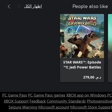
إظهار الكل
People also like
STAR WARS™: Episode
I: Jedi Power Battles™
د.م.‏ 279,00
PC Game Pass
PC Game Pass games
XBOX app on Windows PC
XBOX Support
Feedback
Community Standards
Photosensitive
Seizure Warning
Microsoft account
Microsoft Store Support