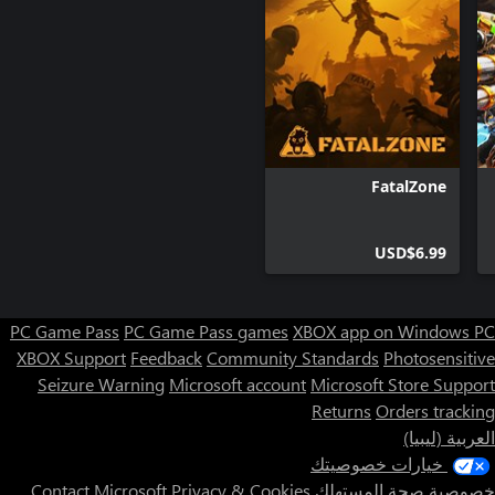
FatalZone
USD$6.99
PC Game Pass
PC Game Pass games
XBOX app on Windows PC
XBOX Support
Feedback
Community Standards
Photosensitive
Seizure Warning
Microsoft account
Microsoft Store Support
Returns
Orders tracking
العربية (ليبيا)
خيارات خصوصيتك
خصوصية صحة المستهلك
Privacy & Cookies
Contact Microsoft