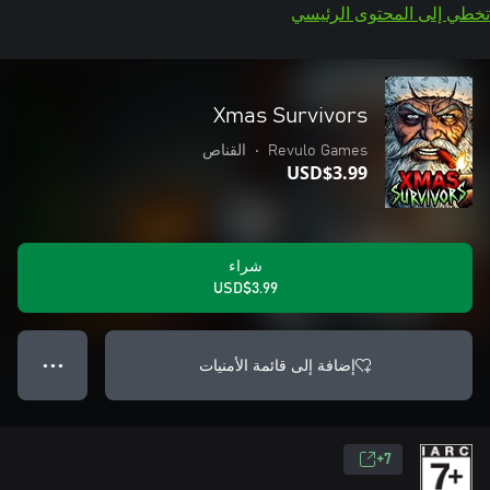
تخطي إلى المحتوى الرئيسي
Xmas Survivors
Revulo Games
•
القناص
USD$3.99
شراء
USD$3.99
إضافة إلى قائمة الأمنيات
● ● ●
7+