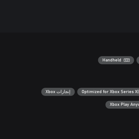
Handheld
Optimized for Xbox Series X
إنجازات Xbox
Xbox Play An