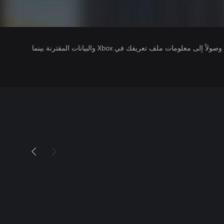
يتلقى ناشرو الألعاب التي تقوم بتشغيلها وصولاً إلى معلومات ملف تعريفك في Xbox والبيانات المقترنة بينما