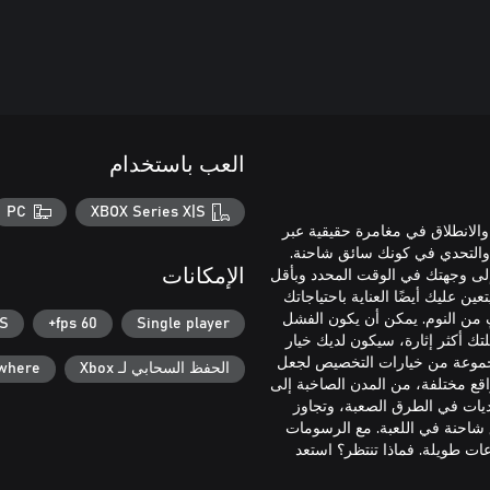
العب باستخدام
PC
XBOX Series X|S
Truck Simula لتشغيل محركاتك والانطلاق في مغامرة حقيقية عبر
ة والتحدي في كونك سائق شاحنة.
لى وجهتك في الوقت المحدد وبأقل
الإمكانات
عليك أيضًا العناية باحتياجاتك
 من النوم. يمكن أن يكون الفشل
|S
60 fps+
Single player
ك أكثر إثارة، سيكون لديك خيار
جموعة من خيارات التخصيص لجعل
الحفظ السحابي لـ Xbox
ywhere
ع مختلفة، من المدن الصاخبة إلى
ديات في الطرق الصعبة، وتجاوز
شاحنة في اللعبة. مع الرسومات
ات طويلة. فماذا تنتظر؟ استعد