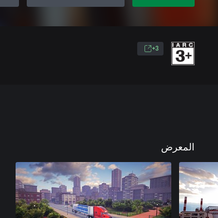
3+
المعرض