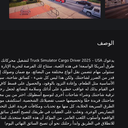
الوصف
يدعوك tor Cargo Driver 2025 - USA
طرق أمريكا الواسعة! في هذه اللعبة، ستتاح لك الفرصة لتجربة الإثار
ستتولى مهام تتضمن نقل أنواع مختلفة من البضائع، مع ضمان وصولك إ
قدر من الضرر لشاحنتك. ولكن هذا ليس كل شيء - كسائق شاحنة، سيتعين 
الأساسية مثل الطعام، وإعادة التزود بالوقود، والحصول على قسط كافٍ
في القيام بذلك له عواقب خطيرة على أدائك وسلامة البضائع. لجعل رحلت
ترقية شاحنتك وشراء شاحنات أخرى لتوسيع أسطولك. اختر من بين م
شاحنتك فريدة حقًا وتخصيصها حسب تفضيلاتك الشخصية. استكشف مواق
الطرق السريعة الخلابة، كل منها مع تحديات ومكافآت فريدة. اقبل التح
التضاريس الوعرة، وتغلب على العقبات في طريقك لتصبح أفضل سائق 
الواقعية وأسلوب اللعب الغامر، من المؤكد أن هذه اللعبة ستجذبك لساع
للانطلاق في الطريق وابدأ رحلتك نحو أن تصبح السائق النهائي اليوم!