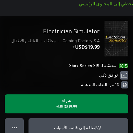
تخطي إلى المحتوى الرئيسي
Electrician Simulator
Gaming Factory S.A.
•
محاكاة
•
العائلة والأطفال
USD$19.99+
محسّنة لـ Xbox Series X|S
توافق ذكي
13 من اللغات المدعمة
شراء
USD$19.99+
إضافة إلى قائمة الأمنيات
● ● ●