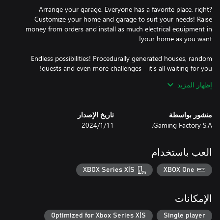
Arrange your garage. Everyone has a favorite place, right?
Customize your home and garage to suit your needs! Raise
money from orders and install as much electrical equipment in
Endless possibilities! Procedurally generated houses, random
Repair broken gadgets at the workbench, go on missions and
إظهار المزيد
earn experience to unlock various exciting rewards!
منشور بواسطة
تاريخ الإصدار
Gaming Factory S.A.
11‏/1‏/2024
العب باستخدام
XBOX Series X|S
XBOX One
الإمكانات
Optimized for Xbox Series X|S
Single player