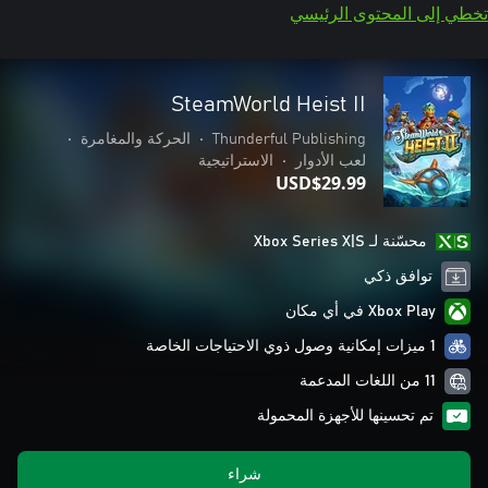
تخطي إلى المحتوى الرئيسي
SteamWorld Heist II
Thunderful Publishing
•
الحركة والمغامرة
•
لعب الأدوار
•
الاستراتيجية
USD$29.99
محسّنة لـ Xbox Series X|S
توافق ذكي
Xbox Play في أي مكان
1 ميزات إمكانية وصول ذوي الاحتياجات الخاصة
11 من اللغات المدعمة
تم تحسينها للأجهزة المحمولة
شراء