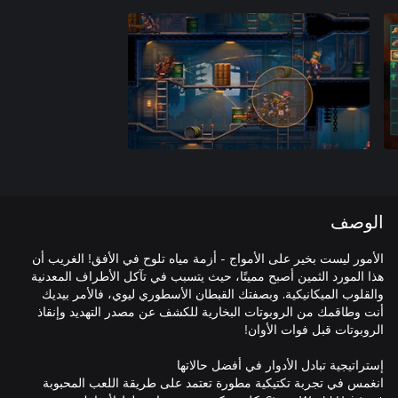
الوصف
الأمور ليست بخير على الأمواج - أزمة مياه تلوح في الأفق! الغريب أن
هذا المورد الثمين أصبح مميتًا، حيث يتسبب في تآكل الأطراف المعدنية
والقلوب الميكانيكية. وبصفتك القبطان الأسطوري ليوي، فالأمر بيديك
أنت وطاقمك من الروبوتات البخارية للكشف عن مصدر التهديد وإنقاذ
انغمس في تجربة تكتيكية مطورة تعتمد على طريقة اللعب المحبوبة