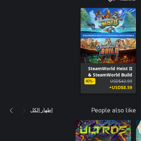
SteamWorld Heist II
& SteamWorld Build
USD$42.99
Bundle
-80%
USD$8.59+
إظهار الكل
People also like