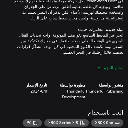
في SteamWorld Heist. كل حركة مهمة بينما تخطط لأدوارك ووضع
طاقمك وتوجيه كل طلقة بعناية. أطلق الرصاص على الجدران
واستخدم محيطك لهزيمة الأعداء، لكن تذكر أن النصر يعتمد على
أبحر عبر المحيط الشاسع بغواصتك الموثوقة. واجه تحديات القتال
البحري في الوقت الفعلي ووجه طاقمك في معارك تكتيكية بين
السفن بينما تكتشف الكنوز المخفية في كل موجة. تشكّل قراراتك
إظهار المزيد
مع أكثر من 150 سلاحًا وعنصر مساعدة وترقية للسفينة، إمكانيات
تخصيص الطاقم لا تُعد. جهز روبوتاتك البخارية لكل استراتيجية—سواء
كنت تفضل قناصًا بارعًا أو مقاتلًا يحمل مطرقة. افتح زملاء طاقم جدد
منشور بواسطة
مطورة بواسطة
تاريخ الإصدار
Thunderful Publishing
Thunderful
8‏/8‏/2024
Development
انغمس بعالم مصمم بشكل جميل مليء بالبيئات الفريدة والشخصيات
الغريبة وقصة آسرة. ونعم، عادت Steam Powered Giraffe بموسيقى
العب باستخدام
تصويرية جديدة ستظل معك لفترة طويلة بعد إرساء سفينتك. أيضًا، مع
أكثر من 30 ساعة من اللعب، ستكون مغامرتك واسعة مثل المحيط
PC
XBOX Series X|S
XBOX One