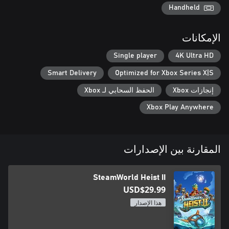
Handheld
الإمكانات
- اكتشف عالمًا شاسعًا مليئًا بالمعارك البحرية في الوقت الفعلي
Single player
4K Ultra HD
Smart Delivery
Optimized for Xbox Series X|S
- استكشف نظام العمل الجديد الغني لإنشاء طاقم يناسب أسلوب
إنجازات Xbox
الحفظ السحابي لـ Xbox
- مغامرة جديدة مذهلة تدور أحداثها في عالم SteamWorld، مع أكثر
Xbox Play Anywhere
مصير الروبوتات بين يديك - هل أنت مستعد لقيادة طاقمك عبر المياه
المقارنة بين الإصدارات
الغادرة؟
SteamWorld Heist II
USD$29.99
هذا الإصدار