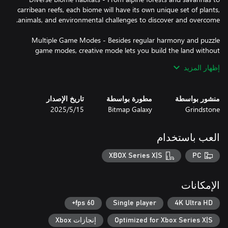
carribean reefs, each biome will have its own unique set of plants,
Multiple Game Modes - Besides regular harmony and puzzle
game modes, creative mode lets you build the land without
limitations and photo mode allows you to capture and share
إظهار المزيد
Natural Wonders - Nothing can beautify your map more than
منشور بواسطة
مطورة بواسطة
تاريخ الإصدار
natural wonders like the snowy Alps, lavender fields or redwood
Grindstone
Bitmap Galaxy
15‏/5‏/2025
forests, which you can acquire thanks to a unique card upcycle
system.
العب باستخدام
XBOX Series X|S
PC
الإمكانات
60 fps+
Single player
4K Ultra HD
Optimized for Xbox Series X|S
إنجازات Xbox