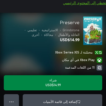
تخطي إلى المحتوى الرئيسي
Preserve
Grindstone
•
الاستراتيجية
•
تعليمي
•
العائلة والأطفال
•
محاكاة
•
أخرى
USD$14.99
محسّنة لـ Xbox Series X|S
Xbox Play في أي مكان
11 من اللغات المدعمة
شراء
USD$14.99
إضافة إلى قائمة الأمنيات
● ● ●