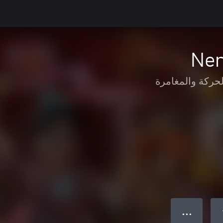
Ner
لحركة والمغامرة
● ● ●