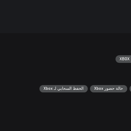
XBOX 
حالة حضور Xbox
الحفظ السحابي لـ Xbox