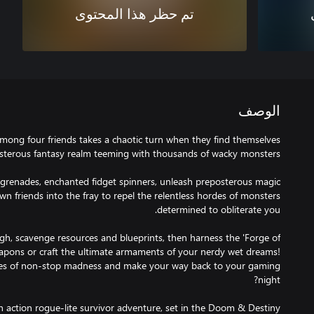
تم حظر هذا المحتوى
الوصف
mong four friends takes a chaotic turn when they find themselves
g-grenades, enchanted fidget spinners, unleash preposterous magic
own friends into the fray to repel the relentless hordes of monsters
ough, scavenge resources and blueprints, then harness the 'Forge of
apons or craft the ultimate armaments of your nerdy wet dreams!
es of non-stop madness and make your way back to your gaming
n action rogue-lite survivor adventure, set in the Doom & Destiny