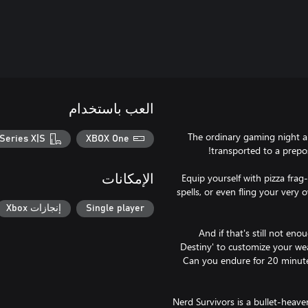
العب باستخدام
The ordinary gaming night a
Series X|S
XBOX One
Equip yourself with pizza fra
الإمكانات
spells, or even fling your very 
Single player
إنجازات Xbox
And if that's still not en
Destiny' to customize your we
Can you endure for 20 minut
Nerd Survivors is a bullet-heave