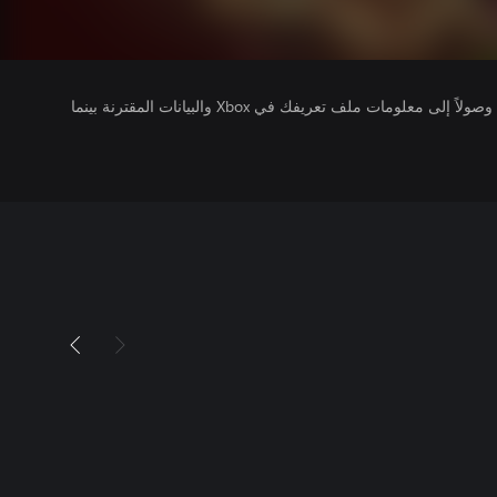
يتلقى ناشرو الألعاب التي تقوم بتشغيلها وصولاً إلى معلومات ملف تعريفك في Xbox والبيانات المقترنة بينما