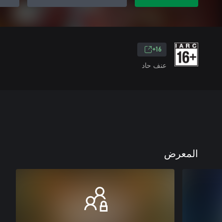
16+
عنف حاد
المعرض