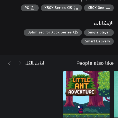
PC
XBOX Series X|S
XBOX One
الإمكانات
Optimized for Xbox Series X|S
Single player
Smart Delivery
إظهار الكل
People also like