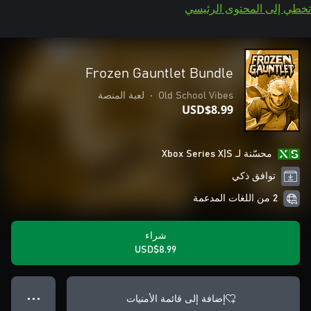
تخطي إلى المحتوى الرئيسي
Frozen Gauntlet Bundle
Old School Vibes
•
لعبة المنصة
USD$8.99
محسّنة لـ Xbox Series X|S
توافق ذكي
2 من اللغات المدعمة
شراء
USD$8.99
إضافة إلى قائمة الأمنيات
● ● ●