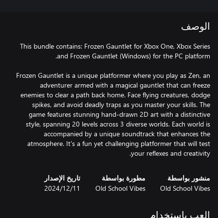
الوصف
This bundle contains: Frozen Gauntlet for Xbox One, Xbox Series
Frozen Gauntlet is a unique platformer where you play as Zen, an
adventurer armed with a magical gauntlet that can freeze
enemies to clear a path back home. Face flying creatures, dodge
spikes, and avoid deadly traps as you master your skills. The
game features stunning hand-drawn 2D art with a distinctive
style, spanning 20 levels across 3 diverse worlds. Each world is
accompanied by a unique soundtrack that enhances the
atmosphere. It's a fun yet challenging platformer that will test
your reflexes and creativity.
منشور بواسطة
مطورة بواسطة
تاريخ الإصدار
Old School Vibes
Old School Vibes
11‏/12‏/2024
العب باستخدام