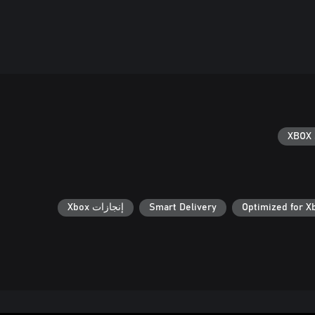
XBOX 
Optimized for X
Smart Delivery
إنجازات Xbox