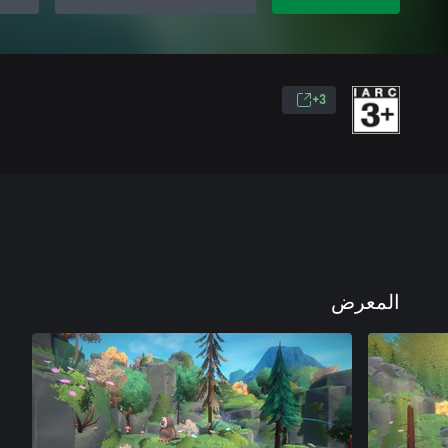
3+
المعرض