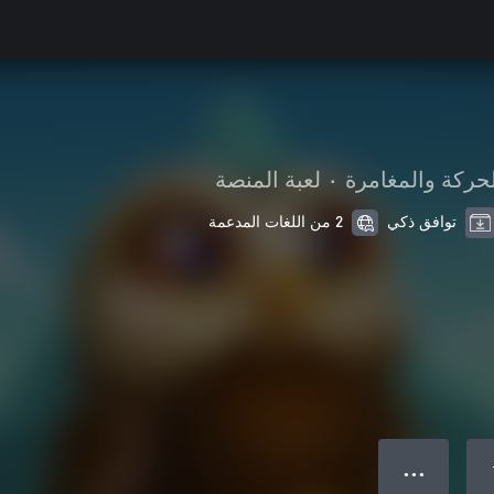
لحركة والمغامرة
•
لعبة المنصة
توافق ذكي
2 من اللغات المدعمة
● ● ●