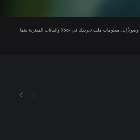
يتلقى ناشرو الألعاب التي تقوم بتشغيلها وصولاً إلى معلومات ملف تعريفك في Xbox والبيانات المقترنة بينما