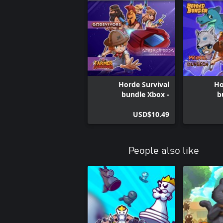
Horde Survival
Ho
bundle Xbox -
b
Andromeda,
Godsvivors and
USD$10.49
Survi
Farmer Survivors
Bo
Surv
Survivors
People also like