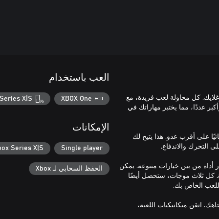
العب باستخدام
 ألعاب روغلايك. كل محاولة لعب فريدة، مع
Series X|S
XBOX One
بر عددًا، مما يختبر مهاراتك في
الإمكانات
ئيًا على أقرب عدو. هذا يتيح لك
box Series X|S
Single player
لاختيار أداة من بين خيارات متنوعة. يمكن
الحفظ السحابي لـ Xbox
. كل ثلاث موجات، ستحصل أيضًا
ك. اتقن ميكانيكيات اللعبة،