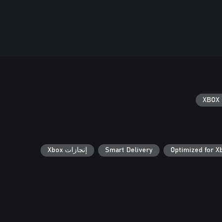
XBOX 
Optimized for X
Smart Delivery
إنجازات Xbox