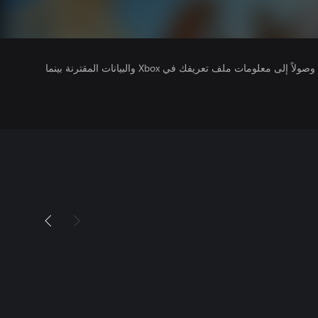
يتلقى ناشرو الألعاب التي تقوم بتشغيلها وصولاً إلى معلومات ملف تعريفك في Xbox والبيانات المقترنة بينما