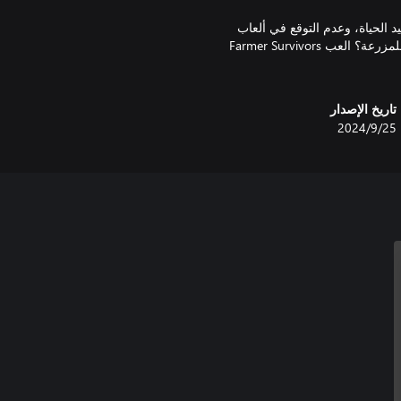
كتشف إثارة البقاء على قيد الحياة، وعدم التوقع في ألعاب
روغلايك، والتحدي في مواجهة أعداء أقوى. هل أنت مستعد لتصبح بطلاً للمزرعة؟ العب Farmer Survivors
تاريخ الإصدار
25‏/9‏/2024