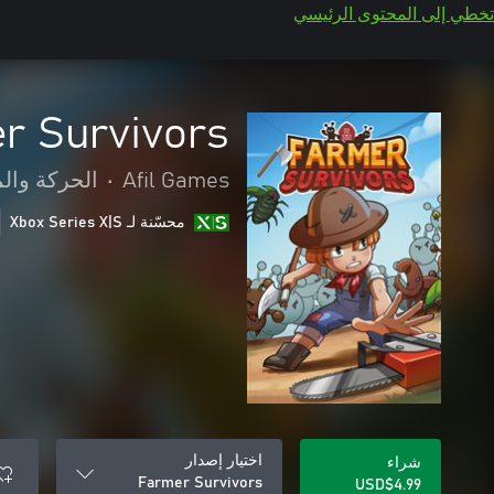
تخطي إلى المحتوى الرئيسي
r Survivors
Afil Games
•
الحركة وال
محسّنة لـ Xbox Series X|S
اختيار إصدار
شراء
Farmer Survivors
USD$4.99