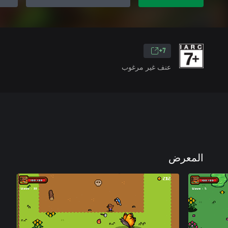
7+
عنف غير مرغوب
المعرض