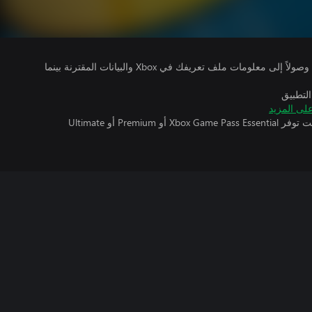
يتلقى ناشرو الألعاب التي تقوم بتشغيلها وصولاً إلى معلومات ملف تعريفك في Xbox والبيانات المقترنة بينما
التطبيق
لى المزيد
تتطلب اللعبة متعددة اللاعبين عبر الإنترنت توفر Xbox Game Pass Essential أو Premium أو Ultimate