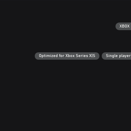
XBOX 
Optimized for Xbox Series X|S
Single player