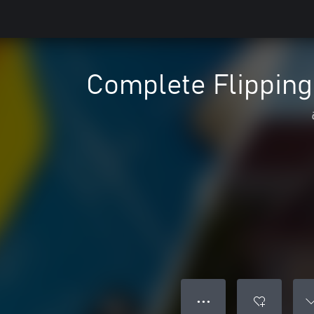
Complete Flipping
● ● ●