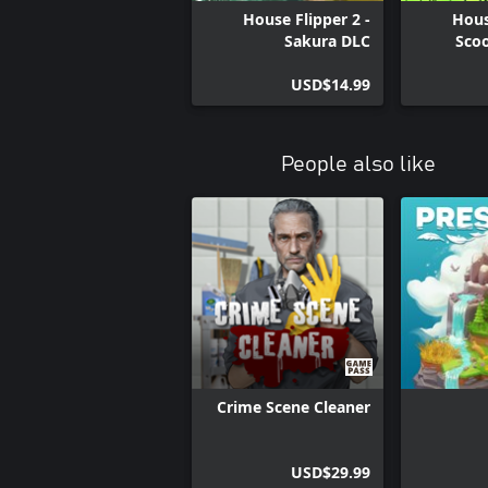
House Flipper 2 -
Hous
Sakura DLC
Sco
USD$14.99
People also like
Crime Scene Cleaner
USD$29.99