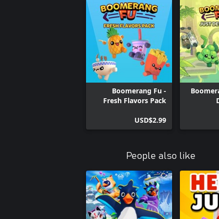
Boomerang Fu -
Boomera
Fresh Flavors Pack
USD$2.99
People also like