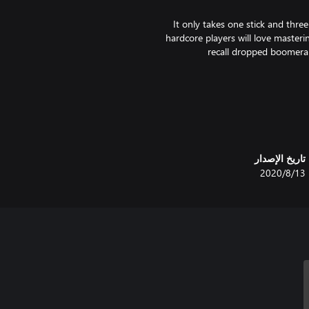
It only takes one stick and thre
hardcore players will love masterin
recall dropped boomera
Journey to an edible world as you 
and traps. Jump over moving 
تاريخ الإصدار
13‏/8‏/2020
Join forces with your buds to 
Play with only the power-ups you 
Earn experience points every time