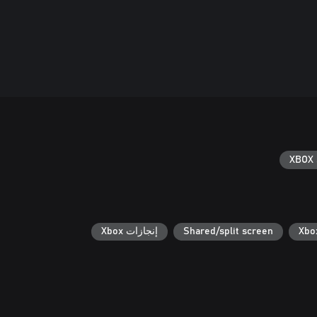
XBOX 
Shared/split screen
إنجازات Xbox