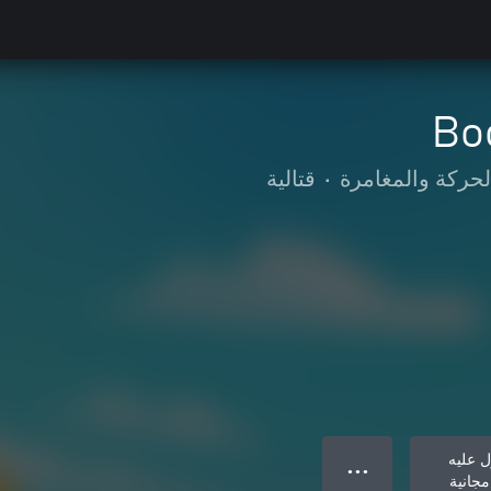
Bo
لحركة والمغامرة
•
قتالية
 عليه
● ● ●
مجانية