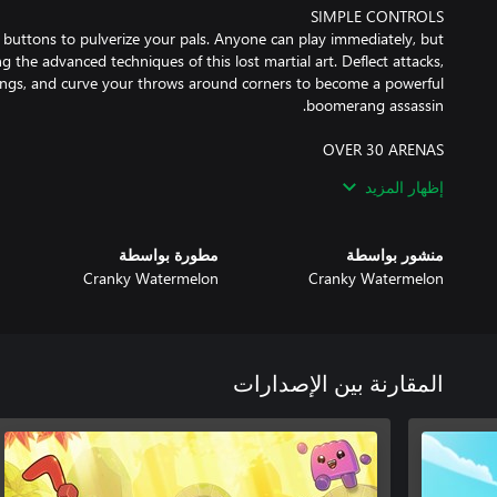
e buttons to pulverize your pals. Anyone can play immediately, but
g the advanced techniques of this lost martial art. Deflect attacks,
ngs, and curve your throws around corners to become a powerful
do battle in over 30 Kung Fu arenas, each filled with unique tools
إظهار المزيد
platforms and sneak through lush foliage. Trigger sliding walls to
منشور بواسطة
مطورة بواسطة
Cranky Watermelon
Cranky Watermelon
take on the ingenious AI opponents. Or squabble over the precious
love. Turn off shields. Turn on friendly fire. You change the rules
المقارنة بين الإصدارات
 you play to unlock new hats and outfits for your favourite foods.