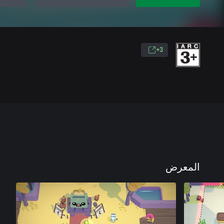
3+
المعرض