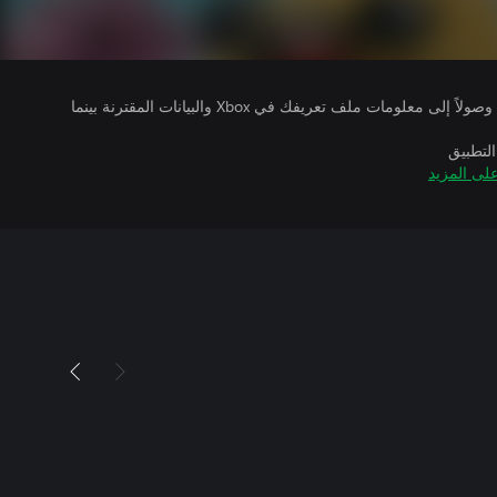
يتلقى ناشرو الألعاب التي تقوم بتشغيلها وصولاً إلى معلومات ملف تعريفك في Xbox والبيانات المقترنة بينما
التطبيق
لى المزيد