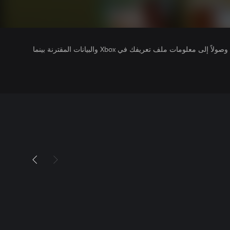
يتلقى ناشرو الألعاب التي تقوم بتشغيلها وصولاً إلى معلومات ملف تعريفك في Xbox والبيانات المقترنة بينما