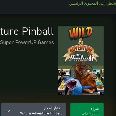
تخطي إلى المحتوى الرئيسي
ture Pinball
Super PowerUP Games
اختيار إصدار
شراء
Wild & Adventure Pinball
٣٫٦٠٠ د.ك.‏