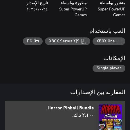
منشور بواسطة
مطورة بواسطة
تاريخ الإصدار
Super PowerUP
Super PowerUP
٢٤‏/١٠‏/٢٠٢٥
Games
Games
العب باستخدام
PC
XBOX Series X|S
XBOX One
الإمكانات
Single player
المقارنة بين الإصدارات
Horror Pinball Bundle
٢٫١٠٠ د.ك.‏