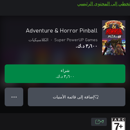
تخطي إلى المحتوى الرئيسي
Adventure & Horror Pinball
Super PowerUP Games
•
الكلاسيكيات
٣٫٦٠٠ د.ك.‏
شراء
٣٫٦٠٠ د.ك.‏
إضافة إلى قائمة الأمنيات
● ● ●
7+