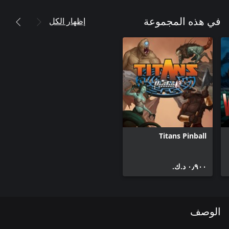
إظهار الكل
في هذه المجموعة
Titans Pinball
٠٫٩٠٠ د.ك.‏
الوصف