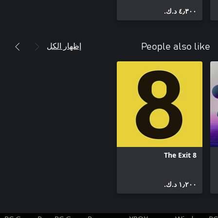
There's a Gun in the
٤٫٣٠٠ د.ك.‏
Office bundle
إظهار الكل
People also like
The Exit 8
١٫٢٠٠ د.ك.‏