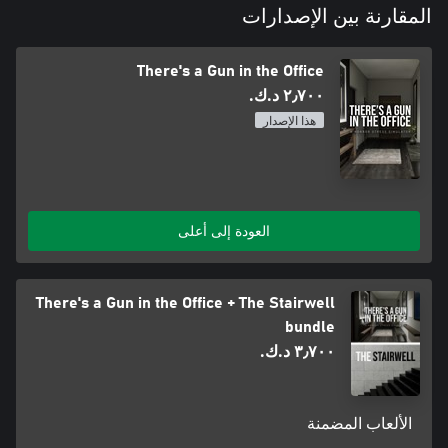
المقارنة بين الإصدارات
There's a Gun in the Office
٢٫٧٠٠ د.ك.‏
هذا الإصدار
العودة إلى أعلى
There's a Gun in the Office + The Stairwell
bundle
٣٫٧٠٠ د.ك.‏
الألعاب المضمنة