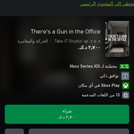
تخطي إلى المحتوى الرئيسي
There's a Gun in the Office
Take IT Studio! sp. z o. o.
•
الحركة والمغامرة
٢٫٧٠٠ د.ك.‏
محسّنة لـ Xbox Series X|S
توافق ذكي
Xbox Play في أي مكان
13 من اللغات المدعمة
شراء
٢٫٧٠٠ د.ك.‏