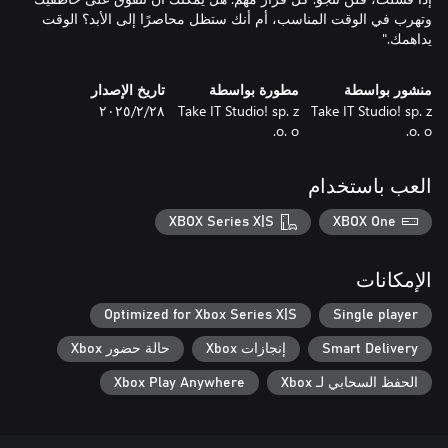
وتهرب في الوقت المناسب، أم أنك ستظل محاصرًا إلى الأبد؟ الوقت
يداهمك."
منشور بواسطة
مطورة بواسطة
تاريخ الإصدار
Take IT Studio! sp. z
Take IT Studio! sp. z
٢٨‏/٢‏/٢٠٢٥
o. o.
o. o.
العب باستخدام
XBOX Series X|S
XBOX One
الإمكانات
Optimized for Xbox Series X|S
Single player
Smart Delivery
إنجازات Xbox
حالة حضور Xbox
الحفظ السحابي لـ Xbox
Xbox Play Anywhere