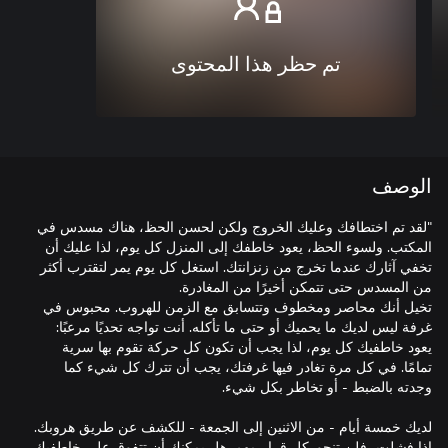
تم حظر هذا المحتوى
الوصف
"لقد تم اختطافك وعليك الخروج ولكن لحسن الحظ، هناك مسدس في
المكتب. ولسوء الحظ، يعود خاطفك إلى المنزل كل يوم، لذا عليك أن
تخفي آثارك عندما تخرج من زنزانتك. استغل كل يوم يمر لتقترب أكثر
تخيل أنك محاصر ومخطوف وتتسابق مع الزمن للهروب. محبوس في
غرفة ليس لديك ما يحميك أو حتى ما تأكله. أنت تواجه تحديًا مرعبًا:
يعود خاطفيك كل يوم، لذا يجب أن تكون كل حركة تقوم بها سرية
تمامًا. في كل مرة تغادر فيها غرفتك، يجب أن تترك كل شيء كما
لديك خمسة أيام - من الاثنين إلى الجمعة - للكشف عن طريق هروبك.
إذا فشلت، فلن تنجو. كل قرار مهم. هل يمكنك أن تتفوق على خاطفيك