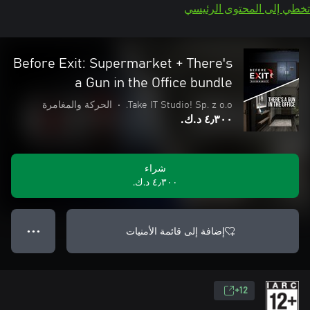
تخطي إلى المحتوى الرئيسي
Before Exit: Supermarket + There's
a Gun in the Office bundle
Take IT Studio! Sp. z o.o.
•
الحركة والمغامرة
٤٫٣٠٠ د.ك.‏
شراء
٤٫٣٠٠ د.ك.‏
إضافة إلى قائمة الأمنيات
● ● ●
12+