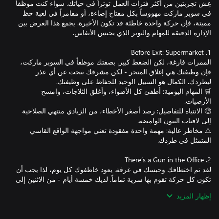
عِش تجربتين من أكثر فترات العمل توتراً في حياتك. سواء كنت موظفاً
في سوبر ماركت مهووساً بكل مفتاح إضاءة، أو مقامراً في لعبة حظ
مميتة، فإن حركة واحدة خاطئة قد تكون الأخيرة. يجمع هذا العرض بين
الممرات فارغة، لكن الضغط كبير. بصفتك موظفاً في السوبر ماركت،
فإن وظيفتك هي إغلاق المتجر - لكن مشرفك يبحث عن أي عذر
🛒 المهام اليومية: أطفئ كل الأضواء، وأغلق الثلاجات، وامسح
🧐 الانتباه للتفاصيل: رصد أصغر الأخطاء، من الزبادي منتهي الصلاحية
⚠️ مخاطر عالية: مهمة واحدة مفقودة تعني مواجهة الواقع القاسي
لقد تم اختطافك وحبسك في غرفة. يعود خاطفوك كل يوم، لذا يجب أن
تكون كل حركة تقوم بها سرية تماماً. لديك خمسة أيام - من الاثنين إلى
الجمعة - لكشف طريق هروبك والوصول إلى المكتب حيث يتم
إظهار المزيد
🕵️ غطِّ آثارك: اترك كل شيء تماماً كما وجدته. درج واحد مفتوح أو