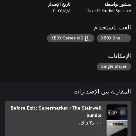
منشور بواسطة
تاريخ الإصدار
⏳ مهلة الخمسة أيام: خطط لتحركاتك بعناية أثناء غياب خاطفيك لتجد
Take IT Studio! Sp. z o.o.
٤‏/٤‏/٢٠٢٥
🌑 البقاء النفسي: جرب التوتر الساحق للوقوع في الفخ، حيث
الاستراتيجية والتسلل هما سلاحاك الوحيدان.
العب باستخدام
XBOX Series X|S
XBOX One
الإمكانات
Single player
المقارنة بين الإصدارات
Before Exit : Supermarket + The Stairwell
bundle
٣٫٠٠٠ د.ك.‏