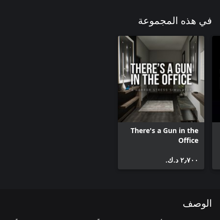
في هذه المجموعة
There's a Gun in the
Office
٢٫٧٠٠ د.ك.‏
الوصف