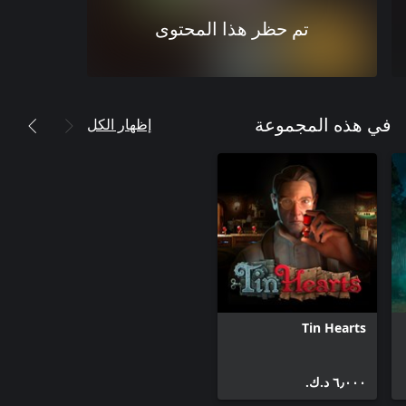
تم حظر هذا المحتوى
إظهار الكل
في هذه المجموعة
Tin Hearts
٦٫٠٠٠ د.ك.‏