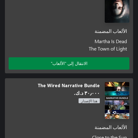
الألعاب المضمنة
Martha Is Dead
The Town of Light
الانتقال إلى "الألعاب"
The Wired Narrative Bundle
٣٠٫٠٠٠ د.ك.‏
هذا الإصدار
الألعاب المضمنة
Close to the Sun