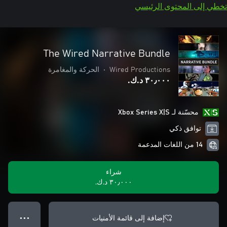
تخطي إلى المحتوى الرئيسي
The Wired Narrative Bundle
Wired Productions
•
الحركة والمغامرة
٣٠٫٠٠٠ د.ك.‏
محسّنة لـ Xbox Series X|S
توافق ذكي
14 من اللغات المدعمة
شراء
٣٠٫٠٠٠ د.ك.‏
إضافة إلى قائمة الأمنيات
● ● ●