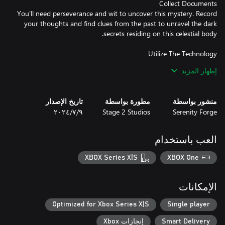
You’ll need perseverance and wit to uncover this mystery. Record
your thoughts and find clues from the past to unravel the dark
If you want to understand the forces at hand, you’ll need to use
إظهار المزيد
them to your advantage. Solve puzzles and work with strange
منشور بواسطة
مطورة بواسطة
تاريخ الإصدار
Serenity Forge
Stage 2 Studios
٩‏/٧‏/٢٠٢٤
In a land where objects materialize from nothing and time flows
unexpectedly, relive the experiences and traumas of the scientists
that came before you. After all, following their footsteps might be
العب باستخدام
the only way to return home.
XBOX Series X|S
XBOX One
الإمكانات
Optimized for Xbox Series X|S
Single player
Smart Delivery
إنجازات Xbox