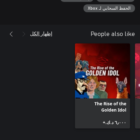
الحفظ السحابي لـ Xbox
إظهار الكل
People also like
The Rise of the
Golden Idol
٦٫٠٠٠ د.ك.‏+