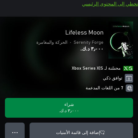
تخطي إلى المحتوى الرئيسي
Lifeless Moon
Serenity Forge
•
الحركة والمغامرة
٣٫٠٠٠ د.ك.‏
محسّنة لـ Xbox Series X|S
توافق ذكي
7 من اللغات المدعمة
شراء
٣٫٠٠٠ د.ك.‏
إضافة إلى قائمة الأمنيات
● ● ●