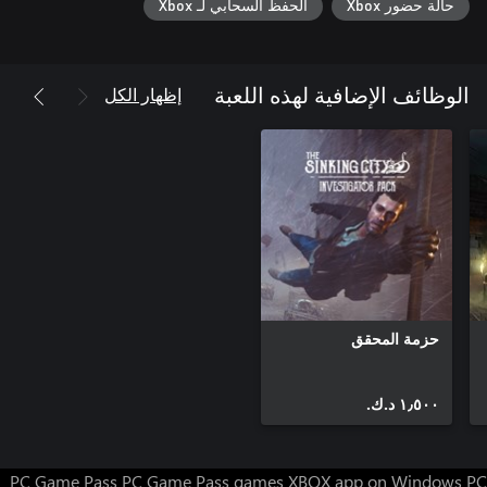
حالة حضور Xbox
الحفظ السحابي لـ Xbox
إظهار الكل
الوظائف الإضافية لهذه اللعبة
حزمة المحقق
١٫٥٠٠ د.ك.‏
PC Game Pass
PC Game Pass games
XBOX app on Windows PC