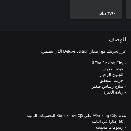
٣٫٩٠٠ د.ك.‏
الوصف