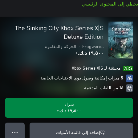
تخطي إلى المحتوى الرئيسي
The Sinking City Xbox Series X|S
Deluxe Edition
Frogwares
•
الحركة والمغامرة
١٩٫٥٠٠ د.ك.‏+
محسّنة لـ Xbox Series X|S
5 ميزات إمكانية وصول ذوي الاحتياجات الخاصة
16 من اللغات المدعمة
شراء
١٩٫٥٠٠ د.ك.‏+
إضافة إلى قائمة الأمنيات
● ● ●