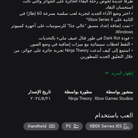
طرقًا جديدة لخوض رحلة البقاء الحائزة على الجوائز والتي نالت
• اختر وضع الأداء الجديد لتجربة لعب سلسة بسرعة 60 إطارًا في
• تمت إضافة إعداد مسبق "عالي جدًا" للرسوميات على أجهزة كمبيوتر
• استمع إلى كيف أبدعت Ninja Theory تجربة حائزة على جوائز، من
إظهار المزيد
تعود Senua في رحلة قاسية للبقاء، وسط أساطير وعذابات أيسلندا
منشور بواسطة
مطورة بواسطة
تاريخ الإصدار
Xbox Games Studios
Ninja Theory
٢١‏/٥‏/٢٠٢٤
انغمس في عالم وقصة Senua، مع رسوم بصرية مذهلة وصوتيات
العب باستخدام
عايش العالم من خلال عيني Senua وبآذانها، كمحاربة سلتية تعاني من
Handheld
PC
XBOX Series X|S