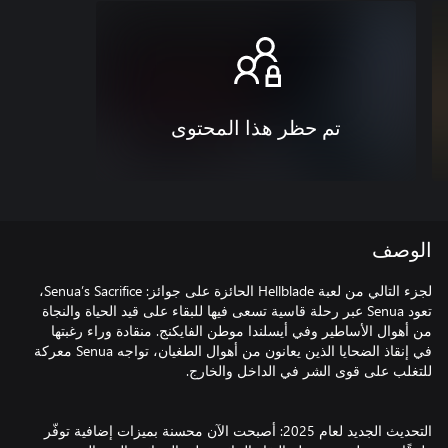
تم حظر هذا المحتوى
الوصف
لجزء التالي من لعبة Hellblade الحائزة على جوائز: Senua’s Sacrifice،
تعود Senua عبر رحلة قاسية تسعى فيها للبقاء على قيد الحياة والنجاة
من أهوال الأساطير وفي أيسلندا موطن الفايكنج. منقادة وراء رغبتها
في إنقاذ الضحايا الذين يعانون من أهوال الطغيان، تواجه Senua معركة
التحديث الجديد لعام 2025: أصبحت الآن محسنة بميزات إضافية توفّر