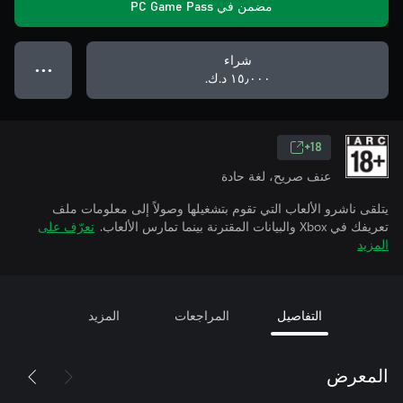
مضمن في PC Game Pass
شراء
● ● ●
١٥٫٠٠٠ د.ك.‏
18+
عنف صريح، لغة حادة
يتلقى ناشرو الألعاب التي تقوم بتشغيلها وصولاً إلى معلومات ملف
تعريفك في Xbox والبيانات المقترنة بينما تمارس الألعاب.
تعرّف على
المزيد
التفاصيل
المراجعات
المزيد
المعرض