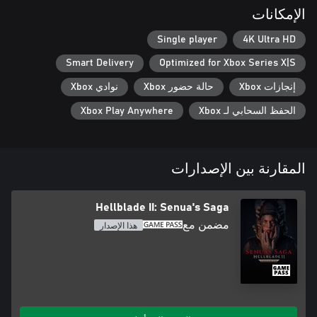
رحلة ملحمية عبر أيسلندا في القرن العاشر، مع إعادة بناء مواقعها
الإمكانات
Single player
4K Ultra HD
Smart Delivery
Optimized for Xbox Series X|S
نالت استحسان النقاد وفازت بجوائز The Game Awards، وBAFTA
إنجازات Xbox
حالة حضور Xbox
نوادي Xbox
الحفظ السحابي لـ Xbox
Xbox Play Anywhere
*وضع الأداء غير متاح على أجهزة Xbox Series S
المقارنة بين الإصدارات
Hellblade II: Senua's Saga
مضمن مع
هذا الإصدار