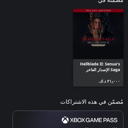
مضمنة في
Hellblade II: Senua's
Saga الإصدار الفاخر
(Deluxe Edition)
٢١٫٠٠٠ د.ك.‏
مُضمّن في هذه الاشتراكات