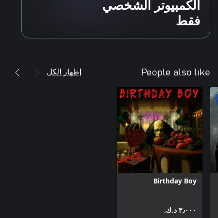
الكمبيوتر الشخصي
فقط
إظهار الكل
People also like
Birthday Boy
٣٫٠٠٠ د.ك.‏