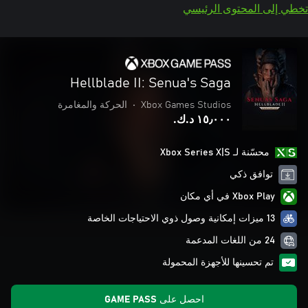
تخطي إلى المحتوى الرئيسي
Hellblade II: Senua's Saga
Xbox Games Studios
•
الحركة والمغامرة
١٥٫٠٠٠ د.ك.‏
محسّنة لـ Xbox Series X|S
توافق ذكي
Xbox Play في أي مكان
13 ميزات إمكانية وصول ذوي الاحتياجات الخاصة
24 من اللغات المدعمة
تم تحسينها للأجهزة المحمولة
احصل على GAME PASS