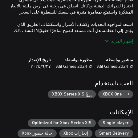
اختبارًا لقدراتك الذهنية وذكائك. انطلق في رحلة في أرض مليئة بالألغاز
استعد لمواجهة التحديات وكشف الأسرار واستكشاف الطريق الذي
يؤدي إلى العظمة. هل أنت مستعد لتصبح ساحرًا حقيقيًا؟ اكتشف ذلك
في Sokomage، حيث تتلاقى قوة المنطق والسحر في مغامرة
إظهار المزيد
استثنائية!
منشور بواسطة
مطورة بواسطة
تاريخ الإصدار
© 2024 Afil Games
© 2024 Afil Games
٢٧‏/٦‏/٢٠٢٤
العب باستخدام
XBOX Series X|S
XBOX One
الإمكانات
Optimized for Xbox Series X|S
Single player
Smart Delivery
إنجازات Xbox
حالة حضور Xbox