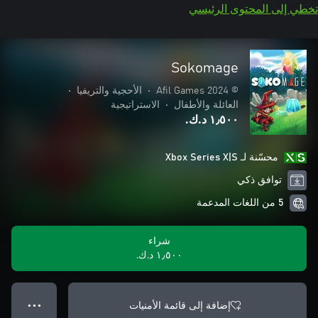
تخطي إلى المحتوى الرئيسي
Sokomage
© 2024 Afil Games
•
الأحجية والتريفيا
•
العائلة والأطفال
•
الاستراتيجية
١٫٥٠٠ د.ك.‏
محسّنة لـ Xbox Series X|S
توافق ذكي
5 من اللغات المدعمة
شراء
١٫٥٠٠ د.ك.‏
إضافة إلى قائمة الأمنيات
● ● ●