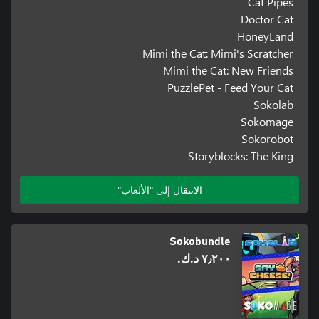
Cat Pipes
Doctor Cat
HoneyLand
Mimi the Cat: Mimi's Scratcher
Mimi the Cat: New Friends
PuzzlePet - Feed Your Cat
Sokolab
Sokomage
Sokorobot
Storyblocks: The King
الانتقال إلى "الألعاب"
Sokobundle
٧٫٢٠٠ د.ك.‏