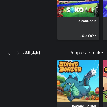
Sokobundle
٧٫٢٠٠ د.ك.‏
إظهار الكل
People also like
Beyond Border