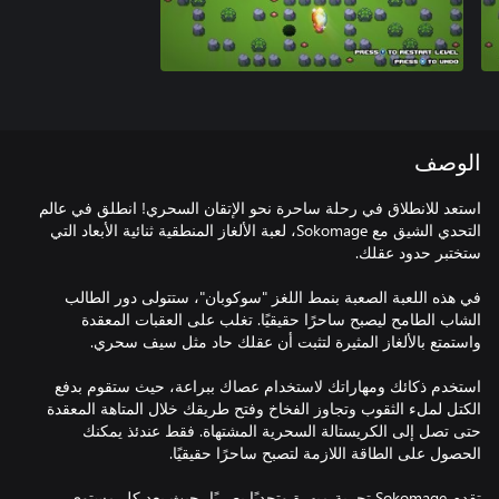
الوصف
استعد للانطلاق في رحلة ساحرة نحو الإتقان السحري! انطلق في عالم
التحدي الشيق مع Sokomage، لعبة الألغاز المنطقية ثنائية الأبعاد التي
في هذه اللعبة الصعبة بنمط اللغز "سوكوبان"، ستتولى دور الطالب
الشاب الطامح ليصبح ساحرًا حقيقيًا. تغلب على العقبات المعقدة
استخدم ذكائك ومهاراتك لاستخدام عصاك ببراعة، حيث ستقوم بدفع
الكتل لملء الثقوب وتجاوز الفخاخ وفتح طريقك خلال المتاهة المعقدة
حتى تصل إلى الكريستالة السحرية المشتهاة. فقط عندئذ يمكنك
تقدم Sokomage تجربة مبهرة وتحديًا بصريًا، حيث يعد كل مستوى