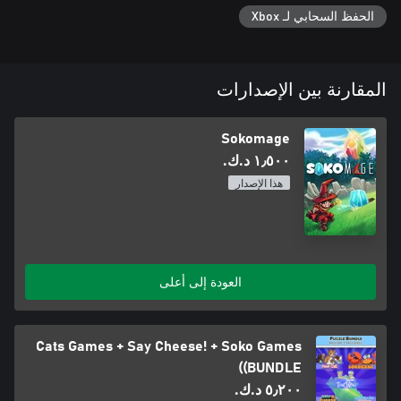
الحفظ السحابي لـ Xbox
المقارنة بين الإصدارات
Sokomage
١٫٥٠٠ د.ك.‏
هذا الإصدار
العودة إلى أعلى
Cats Games + Say Cheese! + Soko Games
(BUNDLE)
٥٫٢٠٠ د.ك.‏