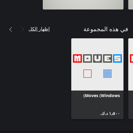
إظهار الكل
في هذه المجموعة
Moves (Windows)
١٫٥٠٠ د.ك.‏