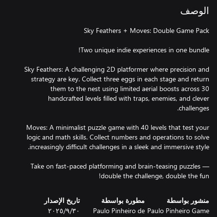
الوصف
Sky Feathers: A challenging 2D platformer where precision and
strategy are key. Collect three eggs in each stage and return
them to the nest using limited aerial boosts across 30
handcrafted levels filled with traps, enemies, and clever
Moves: A minimalist puzzle game with 40 levels that test your
logic and math skills. Collect numbers and operations to solve
Take on fast-paced platforming and brain-teasing puzzles —
double the challenge, double the fun!
منشور بواسطة
مطورة بواسطة
تاريخ الإصدار
Paulo Pinheiro Game
Paulo Pinheiro de
٣٠‏/٩‏/٢٠٢٥