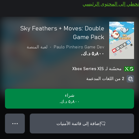
تخطي إلى المحتوى الرئيسي
Sky Feathers + Moves: Double
Game Pack
Paulo Pinheiro Game Dev
•
لعبة المنصة
٥٫٨٠٠ د.ك.‏
محسّنة لـ Xbox Series X|S
2 من اللغات المدعمة
شراء
٥٫٨٠٠ د.ك.‏
إضافة إلى قائمة الأمنيات
● ● ●