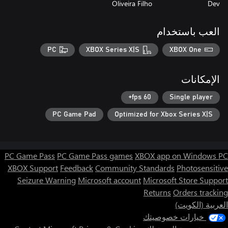
Oliveira Filho
Dev
العب باستخدام
PC
XBOX Series X|S
XBOX One
الإمكانات
60 fps+
Single player
PC Game Pad
Optimized for Xbox Series X|S
PC Game Pass
PC Game Pass games
XBOX app on Windows PC
XBOX Support
Feedback
Community Standards
Photosensitive
Seizure Warning
Microsoft account
Microsoft Store Support
Returns
Orders tracking
العربية (الكويت)
خيارات خصوصيتك