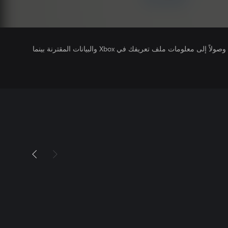
يتلقى ناشرو الألعاب التي تقوم بتشغيلها وصولاً إلى معلومات ملف تعريفك في Xbox والبيانات المقترنة بينما