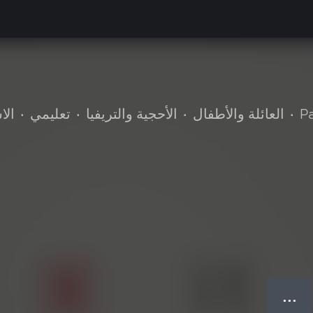
P
•
العائلة والأطفال
•
الأحجية والتريفيا
•
تعليمي
•
الا
● ● ●