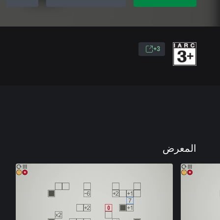
3+
المعرض