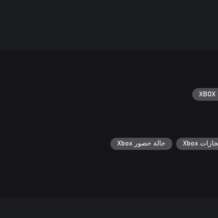
XBOX 
جازات Xbox
حالة حضور Xbox