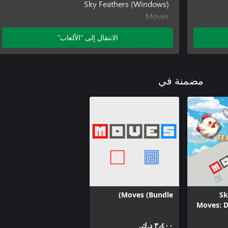
Sky Feathers (Windows)
Moves
Moves (Xbox Series)
الانتقال إلى "الألعاب"
Moves (Windows)
مضمنة في
Moves (Bundle)
Sk
Moves: 
٣٫٤٠٠ د.ك.‏