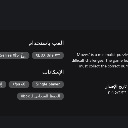
العب باستخدام
"Moves" is a minimalist puzzl
Series X|S
XBOX One
difficult challenges. The game f
must collect the correct nu
الإمكانات
Single player
60 fps+
إن
تاريخ الإصدار
٢٦‏/٣‏/٢٠٢٥
الحفظ السحابي لـ Xbox