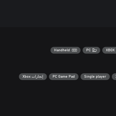
Handheld
PC
XBOX 
Single player
PC Game Pad
إنجازات Xbox