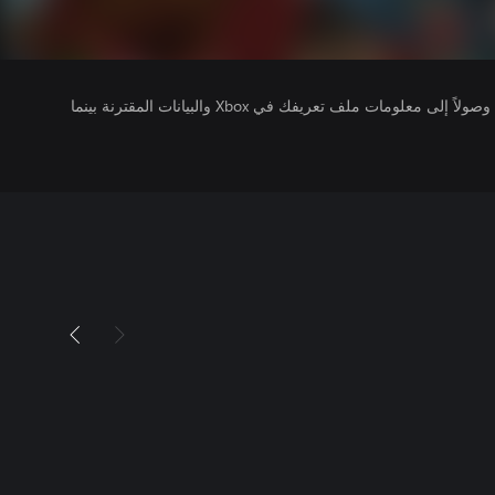
يتلقى ناشرو الألعاب التي تقوم بتشغيلها وصولاً إلى معلومات ملف تعريفك في Xbox والبيانات المقترنة بينما