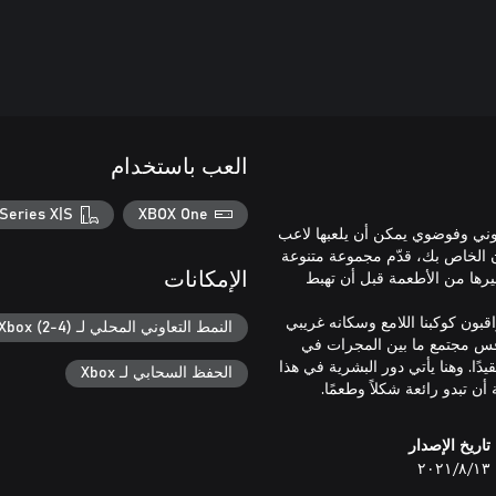
العب باستخدام
Series X|S
XBOX One
مط تعاوني وفوضوي يمكن أن يلعبها لاعب
ان الخاص بك، قدّم مجموعة متنوعة
رها من الأطعمة قبل أن تهبط
الإمكانات
ون كوكبنا اللامع وسكانه غريبي
النمط التعاوني المحلي لـ Xbox (2-4)
تنافس مجتمع ما بين المجرات في
ًا. وهنا يأتي دور البشرية في هذا
الحفظ السحابي لـ Xbox
ن تبدو رائعة شكلاً وطعمًا.
تاريخ الإصدار
١٣‏/٨‏/٢٠٢١