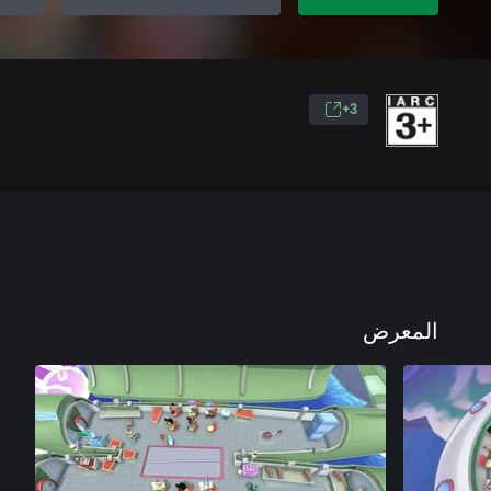
3+
المعرض