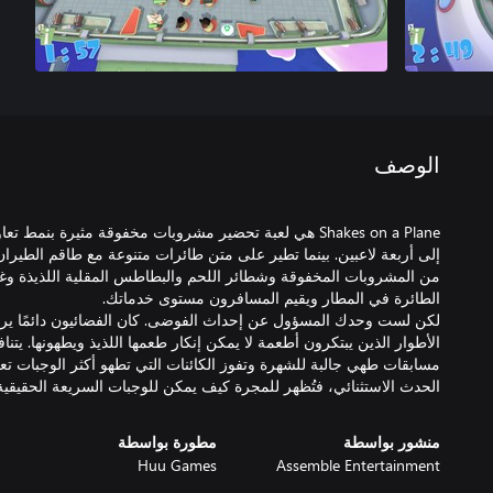
الوصف
Shakes on a Plane هي لعبة تحضير مشروبات مخفوقة مثيرة بن
إلى أربعة لاعبين. بينما تطير على متن طائرات متنوعة مع طاقم الطير
من المشروبات المخفوقة وشطائر اللحم والبطاطس المقلية اللذيذة وغي
لكن لست وحدك المسؤول عن إحداث الفوضى. كان الفضائيون دائمًا يراقب
الأطوار الذين يبتكرون أطعمة لا يمكن إنكار طعمها اللذيذ ويطهونها. ي
مسابقات طهي جالبة للشهرة وتفوز الكائنات التي تطهو أكثر الوجبات تعقيد
الحدث الاستثنائي، فتُظهر للمجرة كيف يمكن للوجبات السريعة الحقيقية أ
منشور بواسطة
مطورة بواسطة
Huu Games
Assemble Entertainment