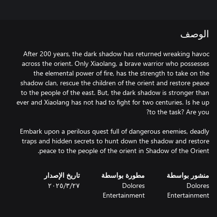
الوصف
After 200 years, the dark shadow has returned wreaking havoc
across the orient. Only Xiaolang, a brave warrior who possesses
the elemental power of fire, has the strength to take on the
shadow clan, rescue the children of the orient and restore peace
to the people of the east. But, the dark shadow is stronger than
ever and Xiaolang has not had to fight for two centuries. Is he up
Embark upon a perilous quest full of dangerous enemies, deadly
traps and hidden secrets to hunt down the shadow and restore
peace to the people of the orient in Shadow of the Orient.
منشور بواسطة
مطورة بواسطة
تاريخ الإصدار
Dolores
Dolores
٢٧‏/٣‏/٢٠٢٥
Entertainment
Entertainment