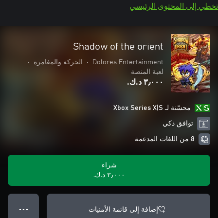
تخطي إلى المحتوى الرئيسي
Shadow of the orient
Dolores Entertainment
•
الحركة والمغامرة
•
لعبة المنصة
٣٫٠٠٠ د.ك.‏
محسّنة لـ Xbox Series X|S
توافق ذكي
8 من اللغات المدعمة
شراء
٣٫٠٠٠ د.ك.‏
إضافة إلى قائمة الأمنيات
● ● ●