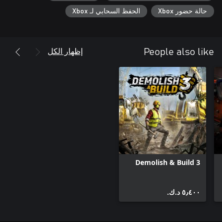
حالة حضور Xbox
الحفظ السحابي لـ Xbox
إظهار الكل
People also like
Demolish & Build 3
٥٫٤٠٠ د.ك.‏