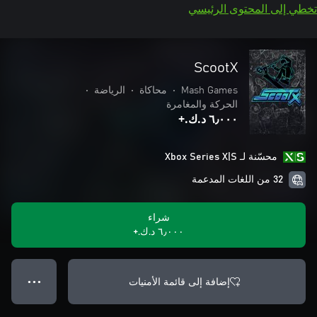
تخطي إلى المحتوى الرئيسي
ScootX
Mash Games
•
محاكاة
•
الرياضة
•
الحركة والمغامرة
٦٫٠٠٠ د.ك.‏+
محسّنة لـ Xbox Series X|S
32 من اللغات المدعمة
شراء
٦٫٠٠٠ د.ك.‏+
إضافة إلى قائمة الأمنيات
● ● ●