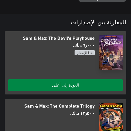
المقارنة بين الإصدارات
Sam & Max: The Devil's Playhouse
٦٫٠٠٠ د.ك.‏
هذا الإصدار
العودة إلى أعلى
Sam & Max: The Complete Trilogy
١٣٫٥٠٠ د.ك.‏