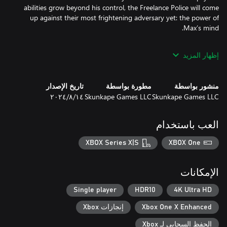
abilities grow beyond his control, the Freelance Police will come
up against their most frightening adversary yet: the power of
Explore odd locales, meet eccentric characters, and solve brain-
إظهار المزيد
tickling puzzles in this bizarre paranormal adventure with a
surprise around every corner. Jump into Max’s brain and use the
منشور بواسطة
مطورة بواسطة
تاريخ الإصدار
Skunkape Games LLC
Skunkape Games LLC
١٤‏/٨‏/٢٠٢٤
Sam & Max: The Devil’s Playhouse has been lovingly remastered
by members of the original team, with lighting, lip-sync,
cinematography, music, and more updated and enhanced to
العب باستخدام
bring Telltale’s acclaimed game up to modern standards. See the
episodic Sam & Max series through to its epic conclusion!
XBOX Series X|S
XBOX One
الإمكانات
Single player
HDR10
4K Ultra HD
Xbox One X Enhanced
إنجازات Xbox
الحفظ السحابي لـ Xbox