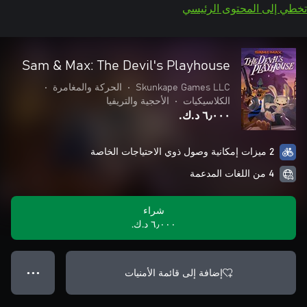
تخطي إلى المحتوى الرئيسي
Sam & Max: The Devil's Playhouse
Skunkape Games LLC
•
الحركة والمغامرة
•
الكلاسيكيات
•
الأحجية والتريفيا
٦٫٠٠٠ د.ك.‏
2 ميزات إمكانية وصول ذوي الاحتياجات الخاصة
4 من اللغات المدعمة
شراء
٦٫٠٠٠ د.ك.‏
إضافة إلى قائمة الأمنيات
● ● ●