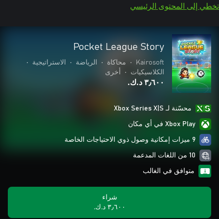
تخطي إلى المحتوى الرئيسي
Pocket League Story
Kairosoft
•
محاكاة
•
الرياضة
•
الاستراتيجية
•
الكلاسيكيات
•
أخرى
٣٫٦٠٠ د.ك.‏
محسّنة لـ Xbox Series X|S
Xbox Play في أي مكان
9 ميزات إمكانية وصول ذوي الاحتياجات الخاصة
10 من اللغات المدعمة
متوافق في الغالب
شراء
٣٫٦٠٠ د.ك.‏