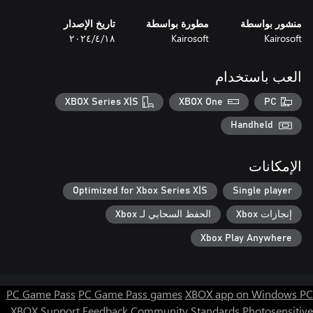
منشور بواسطة
مطورة بواسطة
تاريخ الإصدار
Kairosoft
Kairosoft
١٨‏/٤‏/٢٠٢٤
العب باستخدام
XBOX Series X|S
XBOX One
PC
Handheld
الإمكانات
Optimized for Xbox Series X|S
Single player
إنجازات Xbox
الحفظ السحابي لـ Xbox
Xbox Play Anywhere
PC Game Pass
PC Game Pass games
XBOX app on Windows PC
XBOX Support
Feedback
Community Standards
Photosensitive