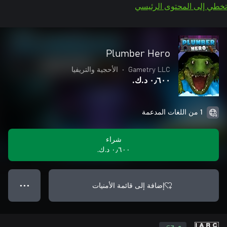
تخطي إلى المحتوى الرئيسي
Plumber Hero
Gametry LLC
•
الأحجية والتريفيا
٠٫٦٠٠ د.ك.‏
1 من اللغات المدعمة
شراء
٠٫٦٠٠ د.ك.‏
إضافة إلى قائمة الأمنيات
● ● ●