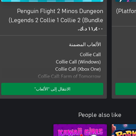
Penguin Flight 2 Minos Dungeon
Platfo
Legends 2 Collie 1 Collie 2 (Bundle)
١١٫٤٠٠ د.ك.‏
الألعاب المضمنة
Collie Call
Collie Call (Windows)
Collie Call (Xbox One)
Collie Call: Farm of Tomorrow
Collie Call: Farm of Tomorrow (Windows)
الانتقال إلى "الألعاب"
Collie Call: Farm of Tomorrow (Xbox One)
Legends Aligned: Minis in Conflict
Legends Aligned: Minis in Conflict (Windows)
Legends Aligned: Minis in Conflict (Xbox One)
People also like
Penguin
Minos Dungeon
Pen
Minos Dungeon (Windows)
Minos Dungeon (Xbox One)