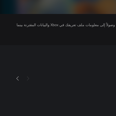
يتلقى ناشرو الألعاب التي تقوم بتشغيلها وصولاً إلى معلومات ملف تعريفك في Xbox والبيانات المقترنة بينما