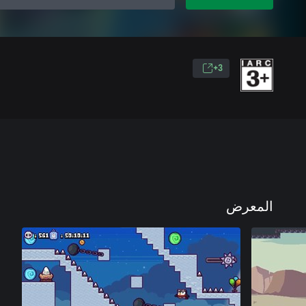
3+
المعرض