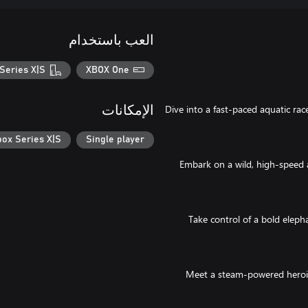
العب باستخدام
Series X|S
XBOX One
Dive into a fast-paced aquatic rac
الإمكانات
box Series X|S
Single player
Embark on a wild, high-speed 
Take control of a bold eleph
Meet a steam-powered heroi