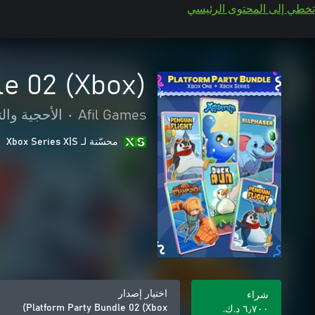
تخطي إلى المحتوى الرئيسي
le 02 (Xbox)
Afil Games
•
الأحجية والت
محسّنة لـ Xbox Series X|S
اختيار إصدار
شراء
Platform Party Bundle 02 (Xbox)
٦٫٧٠٠ د.ك.‏