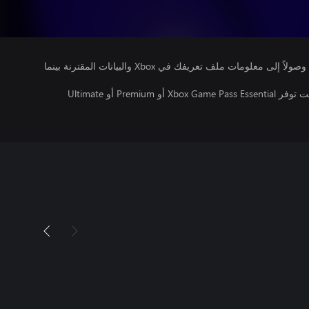
يتلقى ناشرو الألعاب التي تقوم بتشغيلها وصولاً إلى معلومات ملف تعريفك في Xbox والبيانات المقترنة بينما
تتطلب اللعبة متعددة اللاعبين عبر الإنترنت توفر Xbox Game Pass Essential أو Premium أو Ultimate