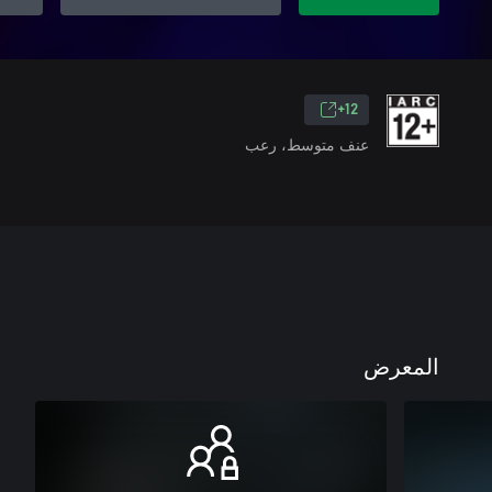
12+
عنف متوسط، رعب
المعرض