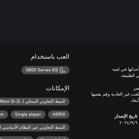
العب باستخدام
XBOX Series X|S
الإمكانات
عاد.
النمط التعاوني المحلي لـ Xbox (2-2)
en
Single player
HDR10
تاريخ الإصدار
٦‏/٩‏/٢٠٢٤
النمط التعاوني عبر النظام الأساسي لـ box