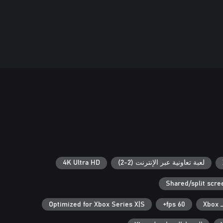
لعبة تعاونية عبر الإنترنت (2-2)
4K Ultra HD
Shared/split scre
X
60 fps+
Optimized for Xbox Series X|S