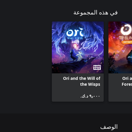
في هذه المجموعة
Ori and the Will of
Ori 
the Wisps
Fores
٩٫٠٠٠ د.ك.‏
الوصف