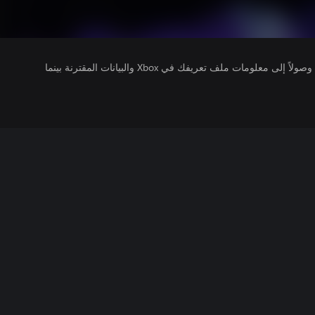
يتلقى ناشرو الألعاب التي تقوم بتشغيلها وصولاً إلى معلومات ملف تعريفك في Xbox والبيانات المقترنة بينما