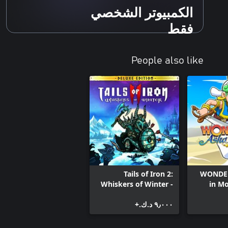
الكمبيوتر الشخصي
فقط
People also like
Tails of Iron 2:
WONDE
Whiskers of Winter -
in M
Deluxe Edition
٩٫٠٠٠ د.ك.‏+