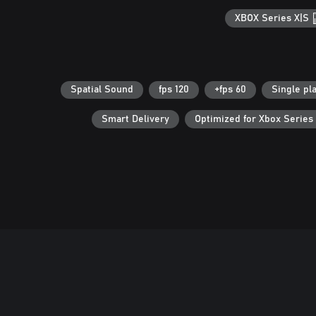
XBOX Series X|S
Spatial Sound
120 fps
60 fps+
Single pl
Smart Delivery
Optimized for Xbox Series