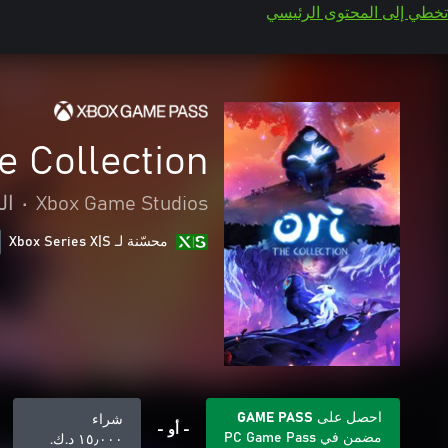
تخطي إلى المحتوى الرئيسي
he Collection
Xbox Game Studios
•
ال
محسّنة لـ Xbox Series X|S
احصل على GAME PASS
شراء
- أو -
مضمن في PC Game Pass
١٥٫٠٠٠ د.ك.‏