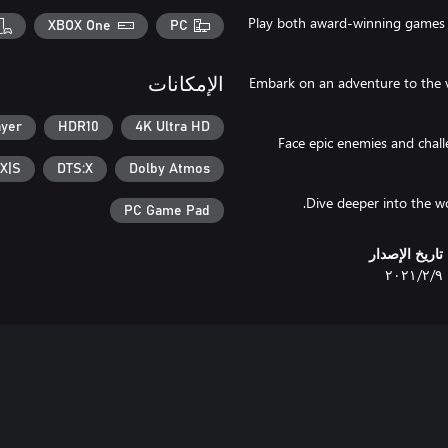
Play both award-winning games of
XBOX One
PC
Embark on an adventure to the v
الإمكانات
ayer
HDR10
4K Ultra HD
Face epic enemies and chall
 X|S
DTS:X
Dolby Atmos
Dive deeper into the wo
PC Game Pad
تاريخ الإصدار
٩‏/٢‏/٢٠٢١