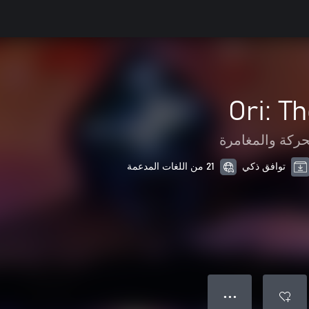
Ori: T
حركة والمغامرة
توافق ذكي
21 من اللغات المدعمة
● ● ●