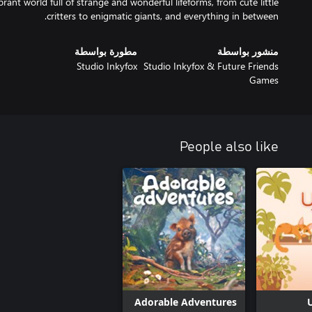
rant world full of strange and wonderful lifeforms, from cute little
critters to enigmatic giants, and everything in between.
منشور بواسطة
مطورة بواسطة
Studio Inkyfox
Studio Inkyfox & Future Friends
Games
People also like
Adorable Adventures