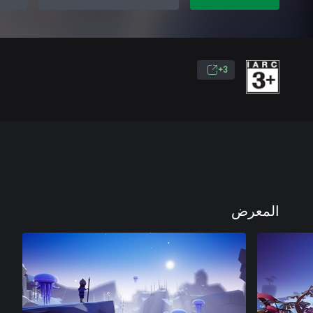
3+
المعرض