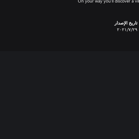
On your way you’ll discover a vib
تاريخ الإصدار
٢٩‏/٧‏/٢٠٢١