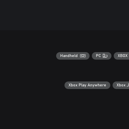
Handheld
PC
XBOX 
Xb
Xbox Play Anywhere