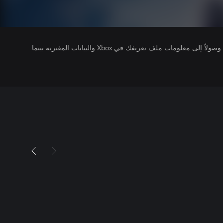
يتلقى ناشرو الألعاب التي تقوم بتشغيلها وصولاً إلى معلومات ملف تعريفك في Xbox والبيانات المقترنة بينما