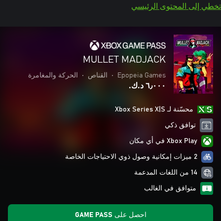
تخطي إلى المحتوى الرئيسي
MULLET MADJACK
Epopeia Games
•
القناص
•
الحركة والمغامرة
٦٫٠٠٠ د.ك.‏
محسّنة لـ Xbox Series X|S
توافق ذكي
Xbox Play في أي مكان
2 ميزات إمكانية وصول ذوي الاحتياجات الخاصة
14 من اللغات المدعمة
متوافق في الغالب
احصل على GAME PASS