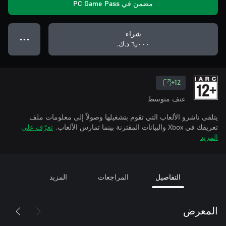
مضمن في PC Game Pass
شراء
● ● ●
٦٫٠٠٠ د.ك.‏
12+
عنف متوسط
يتلقى ناشرو الألعاب التي تقوم بتشغيلها وصولاً إلى معلومات ملف
تعريفك في Xbox والبيانات المقترنة بينما تمارس الألعاب.
تعرّف على
المزيد
التفاصيل
المراجعات
المزيد
المعرض