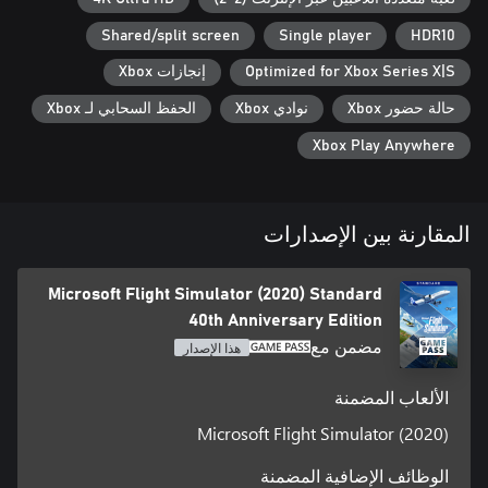
• Aerodynamic Modeling - A state-of-the-art physics engine with
Shared/split screen
Single player
HDR10
over 1000 control surfaces per plane allows for a truly realistic
Optimized for Xbox Series X|S
إنجازات Xbox
Microsoft Flight Simulator has fulfilled the aspirations of aviators
حالة حضور Xbox
نوادي Xbox
الحفظ السحابي لـ Xbox
worldwide for 40 years. Celebrate the award-winning franchise
Xbox Play Anywhere
with the 40th Anniversary Edition, loaded with all-new features,
المقارنة بين الإصدارات
Microsoft Flight Simulator (2020) Standard
• 7 famous historical aircraft including the Hughes H-4 Hercules
40th Anniversary Edition
مضمن مع
هذا الإصدار
• 24 classic missions from the franchise’s past
الألعاب المضمنة
Microsoft Flight Simulator (2020)
الوظائف الإضافية المضمنة