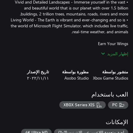
• Vivid and Detailed Landscapes - Immerse yourself in the vast
and beautiful world that is our planet with over 1.5 billion
• Living World - The Earth is vibrant and ever-changing and so is
the world of Microsoft Flight Simulator, which includes live traffic,
• Aircraft - Hone your pilot skills in a variety of aircraft from light
إظهار المزيد
planes to commercial jets with comprehensive flight models.
Every aircraft includes highly detailed and accurate cockpits with
منشور بواسطة
مطورة بواسطة
تاريخ الإصدار
• Checklist System - From pro to beginner, scale your level from
Xbox Game Studios
Asobo Studio
١١‏/١١‏/٢٠٢٢
full manual to full assist with interactive and highlighted
العب باستخدام
• Live Weather -The weather engine enables users to switch on
XBOX Series X|S
PC
the live weather mode to experience real-time weather including
accurate wind speed and direction, temperature, humidity, rain
الإمكانات
• Day and Night Engine - Experience flight at any time of day or
لعبة متعددة اللاعبين عبر الإنترنت (2-2)
4K Ultra HD