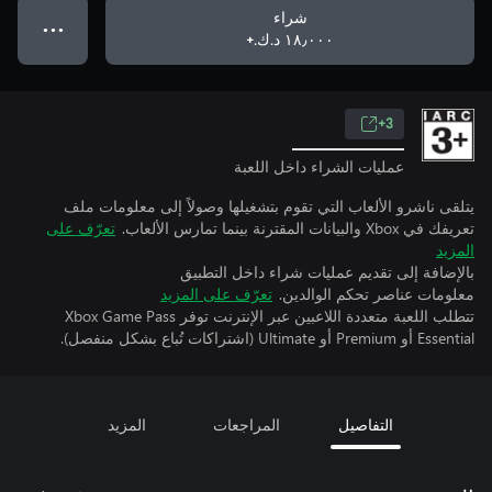
شراء
● ● ●
١٨٫٠٠٠ د.ك.‏+
3+
عمليات الشراء داخل اللعبة
يتلقى ناشرو الألعاب التي تقوم بتشغيلها وصولاً إلى معلومات ملف
تعريفك في Xbox والبيانات المقترنة بينما تمارس الألعاب.
تعرّف على
المزيد
بالإضافة إلى تقديم عمليات شراء داخل التطبيق
معلومات عناصر تحكم الوالدين.
تعرّف على المزيد
تتطلب اللعبة متعددة اللاعبين عبر الإنترنت توفر Xbox Game Pass
Essential أو Premium أو Ultimate (اشتراكات تُباع بشكل منفصل).
التفاصيل
المراجعات
المزيد