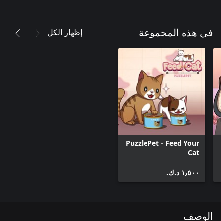
إظهار الكل
في هذه المجموعة
PuzzlePet - Feed Your
Cat
١٫٥٠٠ د.ك.‏
الوصف