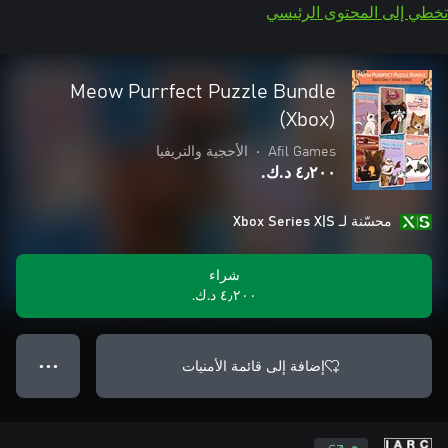
تخطي إلى المحتوى الرئيسي
Meow Purrfect Puzzle Bundle
(Xbox)
Afil Games
•
الأحجية والتريفيا
٤٫٢٠٠ د.ك.‏
محسّنة لـ Xbox Series X|S
شراء
٤٫٢٠٠ د.ك.‏
إضافة إلى قائمة الأمنيات
● ● ●