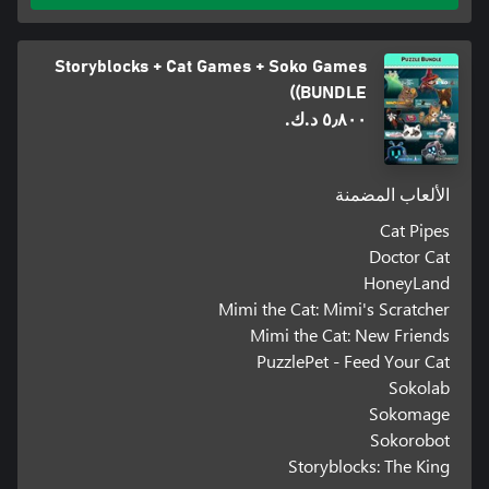
Storyblocks + Cat Games + Soko Games
(BUNDLE)
٥٫٨٠٠ د.ك.‏
الألعاب المضمنة
Cat Pipes
Doctor Cat
HoneyLand
Mimi the Cat: Mimi's Scratcher
Mimi the Cat: New Friends
PuzzlePet - Feed Your Cat
Sokolab
Sokomage
Sokorobot
Storyblocks: The King