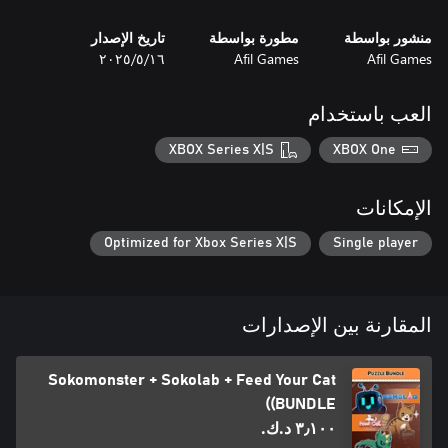
You’re a cat therapist. Help them overcome their troubles
منشور بواسطة
مطورة بواسطة
تاريخ الإصدار
Afil Games
Afil Games
١٦‏/٥‏/٢٠٢٥
Cook up delicious meals for feline customers in fast, creative
العب باستخدام
pixel-art stages.
XBOX Series X|S
XBOX One
الإمكانات
Optimized for Xbox Series X|S
Single player
المقارنة بين الإصدارات
Sokomonster + Sokolab + Feed Your Cat
(BUNDLE)
٣٫١٠٠ د.ك.‏