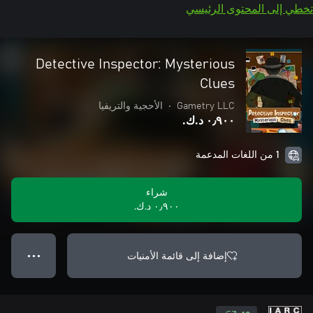
تخطي إلى المحتوى الرئيسي
Detective Inspector: Mysterious
Clues
Gametry LLC
•
الأحجية والتريفيا
٠٫٩٠٠ د.ك.‏
1 من اللغات المدعمة
شراء
٠٫٩٠٠ د.ك.‏
إضافة إلى قائمة الأمنيات
● ● ●