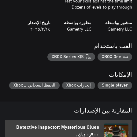
Dozens of levels to play through
منشور بواسطة
مطورة بواسطة
تاريخ الإصدار
Gametry LLC
Gametry LLC
١٤‏/٢‏/٢٠٢٥
العب باستخدام
XBOX Series X|S
XBOX One
الإمكانات
Single player
إنجازات Xbox
الحفظ السحابي لـ Xbox
المقارنة بين الإصدارات
Detective Inspector: Mysterious Clues
٠٫٩٠٠ د.ك.‏