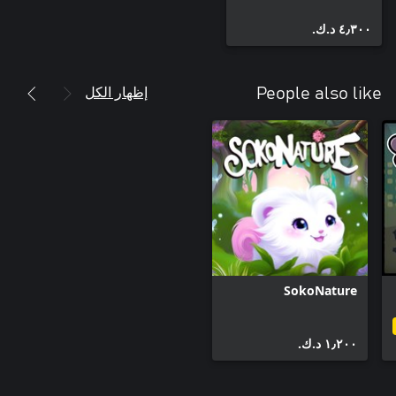
٤٫٣٠٠ د.ك.‏
إظهار الكل
People also like
SokoNature
١٫٢٠٠ د.ك.‏