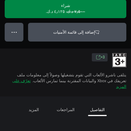
شراء
٧٫٥٠٠ د.ك.‏
٤٫١٢٥ د.ك.‏
إضافة إلى قائمة الأمنيات
● ● ●
3+
يتلقى ناشرو الألعاب التي تقوم بتشغيلها وصولاً إلى معلومات ملف
تعريفك في Xbox والبيانات المقترنة بينما تمارس الألعاب.
تعرّف على
المزيد
التفاصيل
المراجعات
المزيد