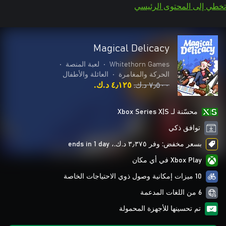
تخطي إلى المحتوى الرئيسي
Magical Delicacy
Whitethorn Games
•
لعبة المنصة
•
الحركة والمغامرة
•
العائلة والأطفال
٧٫٥٠٠ د.ك.‏
٤٫١٢٥ د.ك.‏
محسّنة لـ Xbox Series X|S
توافق ذكي
بسعر مخفض: وفر ٣٫٣٧٥ د.ك.‏، ends in 1 day
Xbox Play في أي مكان
10 ميزات إمكانية وصول ذوي الاحتياجات الخاصة
6 من اللغات المدعمة
تم تحسينها للأجهزة المحمولة