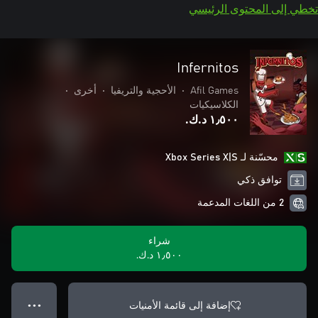
تخطي إلى المحتوى الرئيسي
Infernitos
Afil Games
•
الأحجية والتريفيا
•
أخرى
•
الكلاسيكيات
١٫٥٠٠ د.ك.‏
محسّنة لـ Xbox Series X|S
توافق ذكي
2 من اللغات المدعمة
شراء
١٫٥٠٠ د.ك.‏
إضافة إلى قائمة الأمنيات
● ● ●