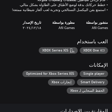
• استمتع بفن البيكسل النستالجي وتجربة لعب ألغاز شيطانية ممتعة!
منشور بواسطة
مطورة بواسطة
تاريخ الإصدار
Afil Games
Afil Games
١٨‏/١٢‏/٢٠٢٤
العب باستخدام
XBOX Series X|S
XBOX One
الإمكانات
Optimized for Xbox Series X|S
Single player
Smart Delivery
إنجازات Xbox
الحفظ السحابي لـ Xbox
المقارنة بين الإصدارات