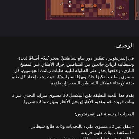
الوصف
في إنفيرنيتوس، تَقمَّص دور طاهٍ شياطينيٍّ صغير يُقدّم أطباقًا لذيذة
وشيطانية لزبائن جائعين من الشياطين. حرك الأطباق عبر المطبخ
الناري، وادفعها بحذر على الطاولة لتلبية طلبات زبائنك الجهنميين. كل
مستوى يتطلب تفكيرًا حادًا ونهجًا استراتيجيًا، حيث يجب إعداد كل طبق
يقدم هذا اللعبة اللطيفة بفن البيكسل 30 مستوى متزايد التحدي عبر 3